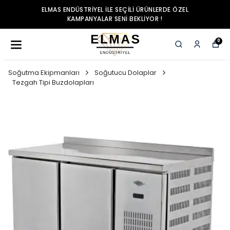
ELMAS ENDÜSTRIYEL ILE SEÇILI ÜRÜNLERDE ÖZEL
KAMPANYALAR SENI BEKLIYOR !
0
Soğutma Ekipmanları
Soğutucu Dolaplar
Tezgah Tipi Buzdolapları