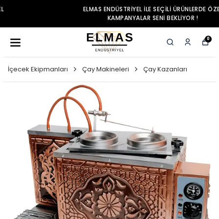
ELMAS ENDÜSTRIYEL ILE SEÇILI ÜRÜNLERDE ÖZEL
KAMPANYALAR SENI BEKLIYOR !
0
İçecek Ekipmanları
Çay Makineleri
Çay Kazanları