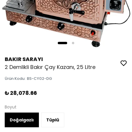
BAKIR SARAYI
2 Demlikli Bakır Çay Kazanı, 25 Litre
Ürün Kodu
:
BS-CY02-DG
₺ 28,078.66
Boyut
Doğalgazlı
Tüplü