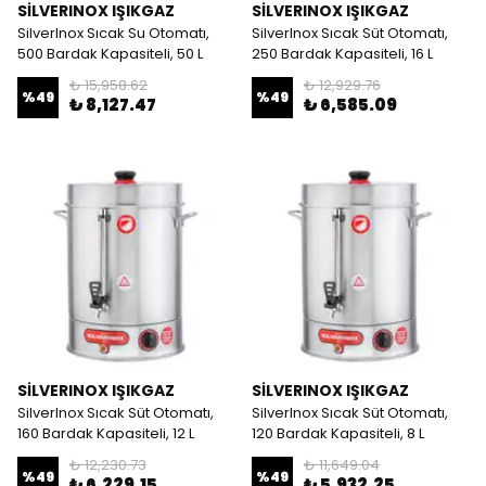
SİLVERINOX IŞIKGAZ
SİLVERINOX IŞIKGAZ
SilverInox Sıcak Su Otomatı,
SilverInox Sıcak Süt Otomatı,
500 Bardak Kapasiteli, 50 L
250 Bardak Kapasiteli, 16 L
₺ 15,958.62
₺ 12,929.76
%
49
%
49
₺ 8,127.47
₺ 6,585.09
SİLVERINOX IŞIKGAZ
SİLVERINOX IŞIKGAZ
SilverInox Sıcak Süt Otomatı,
SilverInox Sıcak Süt Otomatı,
160 Bardak Kapasiteli, 12 L
120 Bardak Kapasiteli, 8 L
₺ 12,230.73
₺ 11,649.04
%
49
%
49
₺ 6,229.15
₺ 5,932.25