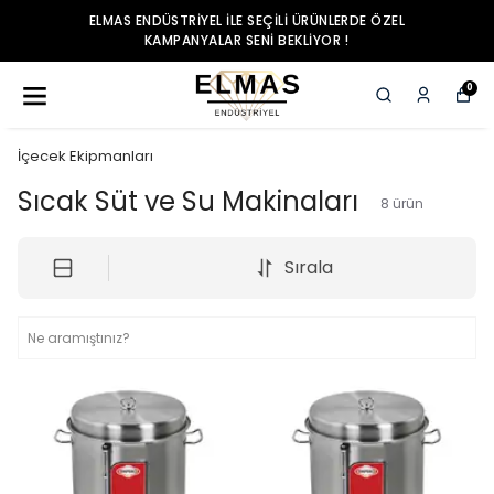
LE SEÇILI ÜRÜNLERDE ÖZEL
ELMAS ENDÜSTRIYEL I
 SENI BEKLIYOR !
KAMPANYALAR
0
İçecek Ekipmanları
Sıcak Süt ve Su Makinaları
8
ürün
Sırala