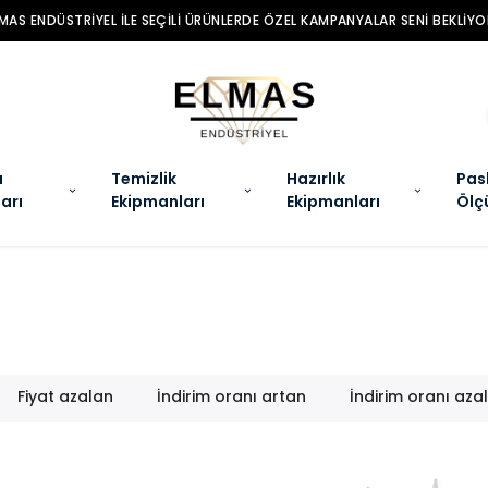
MAS ENDÜSTRIYEL ILE SEÇILI ÜRÜNLERDE ÖZEL KAMPANYALAR SENI BEKLIYO
a
Temizlik
Hazırlık
Pas
arı
Ekipmanları
Ekipmanları
Ölç
Fiyat azalan
İndirim oranı artan
İndirim oranı aza