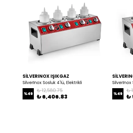
SİLVERINOX IŞIKGAZ
SİLVERIN
SilverInox Sosluk 4'lü, Elektrikli
SilverInox S
₺ 12,580.75
₺ 
%
49
%
49
₺ 6,406.83
₺ 