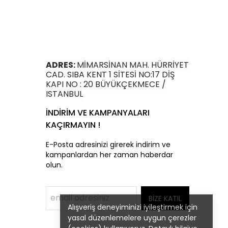
ADRES:
MİMARSİNAN MAH. HÜRRİYET
CAD. SIBA KENT 1 SİTESİ NO:17 DİŞ
KAPI NO : 20 BÜYÜKÇEKMECE /
ISTANBUL
İNDİRİM VE KAMPANYALARI
KAÇIRMAYIN !
E-Posta adresinizi girerek indirim ve
kampanlardan her zaman haberdar
olun.
BİZE KATIL
Alışveriş deneyiminizi iyileştirmek için
yasal düzenlemelere uygun çerezler