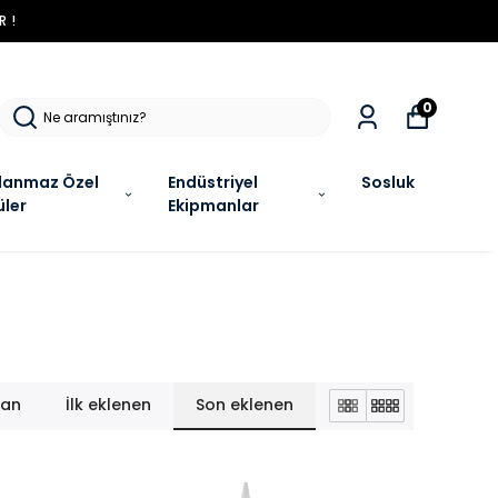
R !
0
lanmaz Özel
Endüstriyel
Sosluk
üler
Ekipmanlar
lan
İlk eklenen
Son eklenen