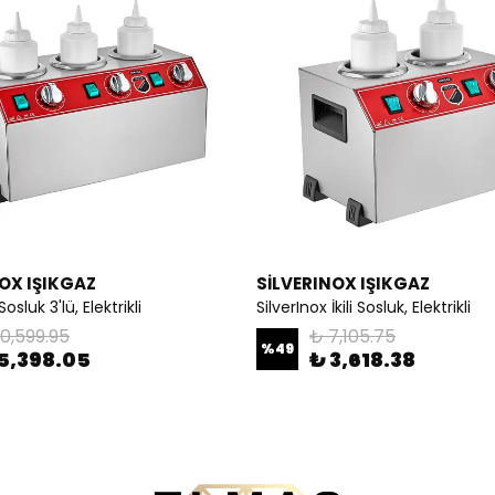
OX IŞIKGAZ
SİLVERINOX IŞIKGAZ
osluk 3'lü, Elektrikli
SilverInox İkili Sosluk, Elektrikli
10,599.95
₺ 7,105.75
%
49
5,398.05
₺ 3,618.38