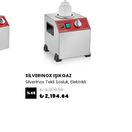
SİLVERINOX IŞIKGAZ
SilverInox Tekli Sosluk, Elektrikli
₺ 4,309.59
%
49
₺ 2,194.64