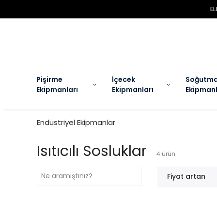
EL
Pişirme
İçecek
Soğutm
Ekipmanları
Ekipmanları
Ekipmanl
Endüstriyel Ekipmanlar
Isıtıcılı Sosluklar
4
ürün
Fiyat artan