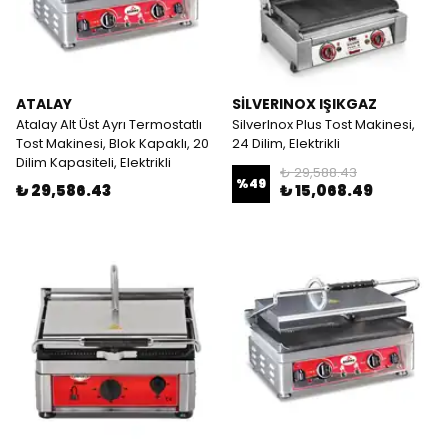
ATALAY
SİLVERINOX IŞIKGAZ
Atalay Alt Üst Ayrı Termostatlı
SilverInox Plus Tost Makinesi,
Tost Makinesi, Blok Kapaklı, 20
24 Dilim, Elektrikli
Dilim Kapasiteli, Elektrikli
₺ 29,588.43
%
49
₺ 29,586.43
₺ 15,068.49