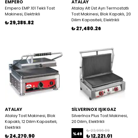
EMPERO
ATALAY
Empero EMP.101 Tekli Tost
Atalay Alt Üst Ayrı Termostatlı
Makinesi, Elektrikli
Tost Makinesi, Blok Kapaklı, 20
Dilim Kapasiteli, Elektrikli
₺ 29,385.82
₺ 27,480.26
ATALAY
SİLVERINOX IŞIKGAZ
Atalay Tost Makinesi, Blok
SilverInox Plus Tost Makinesi,
Kapaklı, 12 Dilim Kapasiteli,
20 Dilim, Elektrikli
Elektrikli
₺ 23,996.09
%
49
₺ 24,270.90
₺ 12,221.01