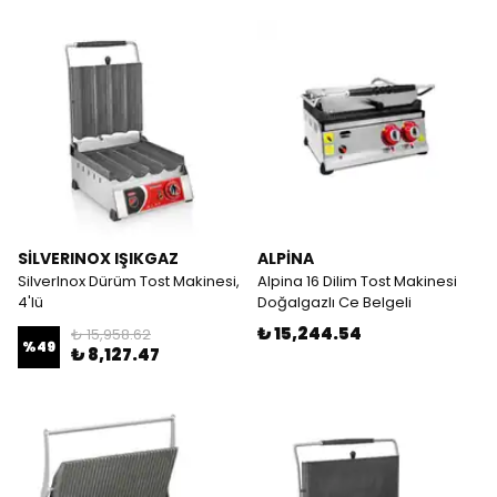
SİLVERINOX IŞIKGAZ
ALPİNA
SilverInox Dürüm Tost Makinesi,
Alpina 16 Dilim Tost Makinesi
4'lü
Doğalgazlı Ce Belgeli
₺ 15,244.54
₺ 15,958.62
%
49
₺ 8,127.47