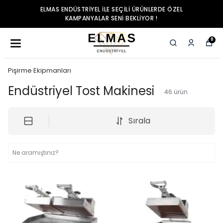
ELMAS ENDÜSTRIYEL ILE SEÇILI ÜRÜNLERDE ÖZEL
KAMPANYALAR SENI BEKLIYOR !
0
Pişirme Ekipmanları
Endüstriyel Tost Makinesi
46
ürün
Sırala