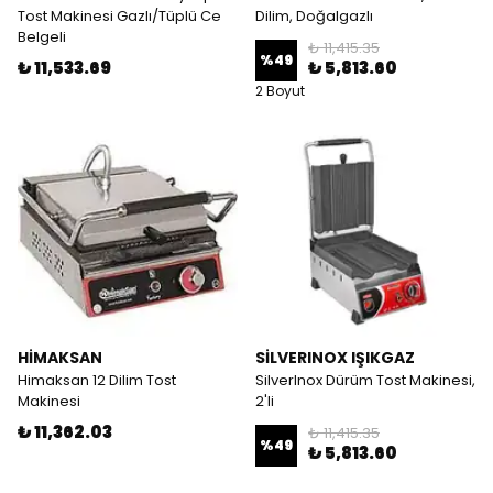
Tost Makinesi Gazlı/Tüplü Ce
Dilim, Doğalgazlı
Belgeli
₺ 11,415.35
%
49
₺ 11,533.69
₺ 5,813.60
2 Boyut
HİMAKSAN
SİLVERINOX IŞIKGAZ
Himaksan 12 Dilim Tost
SilverInox Dürüm Tost Makinesi,
Makinesi
2'li
₺ 11,362.03
₺ 11,415.35
%
49
₺ 5,813.60