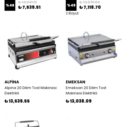
₺ 14,041.01
₺ 13,978.84
%
46
%
49
₺ 7,539.51
₺ 7,118.70
2 Boyut
ALPİNA
EMEKSAN
Alpina 20 Dilim Tost Makinesi
Emeksan 20 Dilim Tost
Elektrikli
Makinesi Elektrikli
₺ 13,539.55
₺ 13,038.09