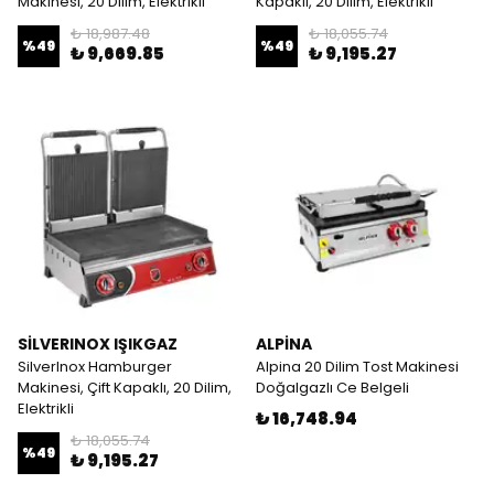
Makinesi, 20 Dilim, Elektrikli
Kapaklı, 20 Dilim, Elektrikli
₺ 18,987.48
₺ 18,055.74
%
49
%
49
₺ 9,669.85
₺ 9,195.27
SİLVERINOX IŞIKGAZ
ALPİNA
SilverInox Hamburger
Alpina 20 Dilim Tost Makinesi
Makinesi, Çift Kapaklı, 20 Dilim,
Doğalgazlı Ce Belgeli
Elektrikli
₺ 16,748.94
₺ 18,055.74
%
49
₺ 9,195.27