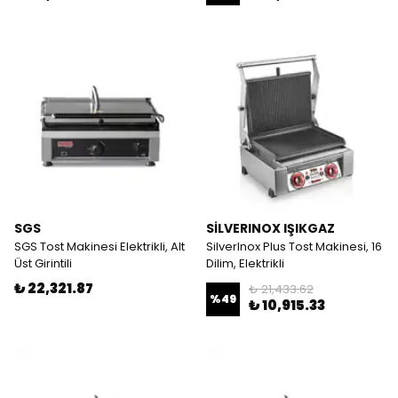
SGS
SİLVERINOX IŞIKGAZ
SGS Tost Makinesi Elektrikli, Alt
SilverInox Plus Tost Makinesi, 16
Üst Girintili
Dilim, Elektrikli
₺ 22,321.87
₺ 21,433.62
%
49
₺ 10,915.33