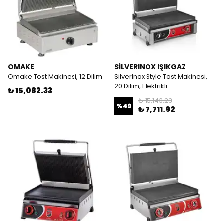
OMAKE
SİLVERINOX IŞIKGAZ
Omake Tost Makinesi, 12 Dilim
SilverInox Style Tost Makinesi,
20 Dilim, Elektrikli
₺ 15,082.33
₺ 15,143.23
%
49
₺ 7,711.92