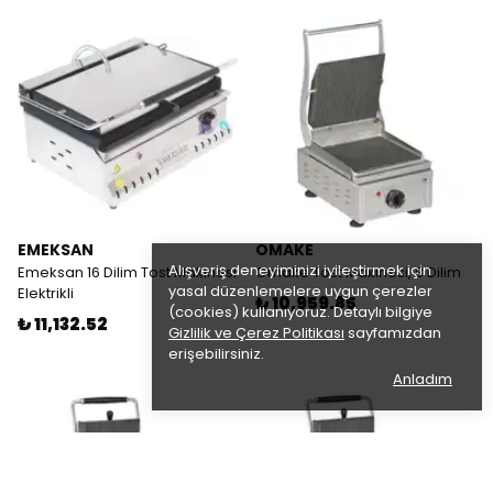
EMEKSAN
OMAKE
Alışveriş deneyiminizi iyileştirmek için
Emeksan 16 Dilim Tost Makinesi
Omake Tost Makinesi, 8 Dilim
yasal düzenlemelere uygun çerezler
Elektrikli
₺ 10,959.85
(cookies) kullanıyoruz. Detaylı bilgiye
₺ 11,132.52
Gizlilik ve Çerez Politikası
sayfamızdan
erişebilirsiniz.
Anladım