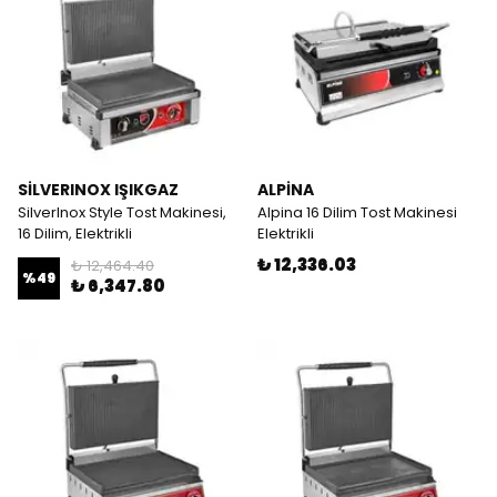
SİLVERINOX IŞIKGAZ
ALPİNA
SilverInox Style Tost Makinesi,
Alpina 16 Dilim Tost Makinesi
16 Dilim, Elektrikli
Elektrikli
₺ 12,336.03
₺ 12,464.40
%
49
₺ 6,347.80