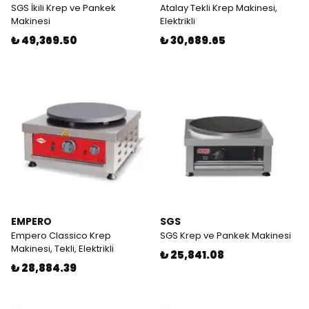
SGS İkili Krep ve Pankek
Atalay Tekli Krep Makinesi,
Makinesi
Elektrikli
₺ 49,369.50
₺ 30,689.65
EMPERO
SGS
Empero Classico Krep
SGS Krep ve Pankek Makinesi
Makinesi, Tekli, Elektrikli
₺ 25,841.08
₺ 28,884.39