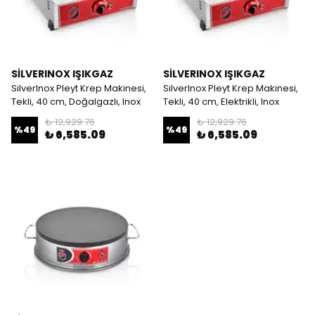
SİLVERINOX IŞIKGAZ
SİLVERINOX IŞIKGAZ
SilverInox Pleyt Krep Makinesi,
SilverInox Pleyt Krep Makinesi,
Tekli, 40 cm, Doğalgazlı, Inox
Tekli, 40 cm, Elektrikli, Inox
₺ 12,929.76
₺ 12,929.76
%
49
%
49
₺ 6,585.09
₺ 6,585.09