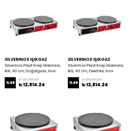
SİLVERINOX IŞIKGAZ
SİLVERINOX IŞIKGAZ
SilverInox Pleyt Krep Makinesi,
SilverInox Pleyt Krep Makinesi,
İkili, 40 cm, Doğalgazlı, Inox
İkili, 40 cm, Elektrikli, Inox
₺ 25,161.50
₺ 25,161.50
%
49
%
49
₺ 12,814.24
₺ 12,814.24