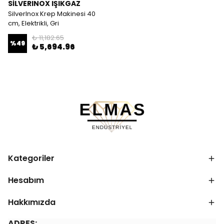
SİLVERINOX IŞIKGAZ
SilverInox Krep Makinesi 40
cm, Elektrikli, Gri
₺ 11,182.65
%
49
₺ 5,694.96
Kategoriler
Hesabım
Hakkımızda
ADRES: