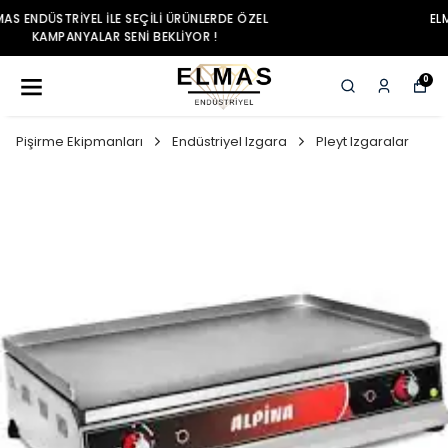
ELMAS ENDÜSTRIYEL ILE SEÇILI ÜRÜNLERDE ÖZEL
KAMPANYALAR SENI BEKLIYOR !
0
Pişirme Ekipmanları
Endüstriyel Izgara
Pleyt Izgaralar