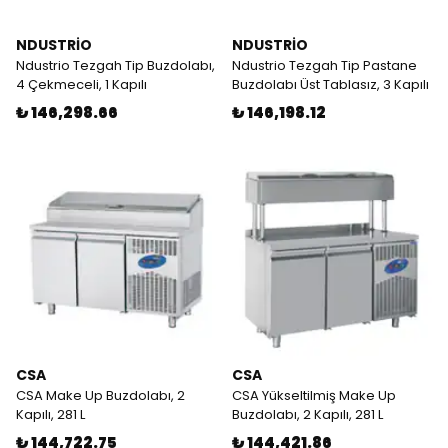
NDUSTRİO
NDUSTRİO
Ndustrio Tezgah Tip Buzdolabı,
Ndustrio Tezgah Tip Pastane
4 Çekmeceli, 1 Kapılı
Buzdolabı Üst Tablasız, 3 Kapılı
₺ 146,298.66
₺ 146,198.12
CSA
CSA
CSA Make Up Buzdolabı, 2
CSA Yükseltilmiş Make Up
Kapılı, 281 L
Buzdolabı, 2 Kapılı, 281 L
₺ 144,722.75
₺ 144,421.86