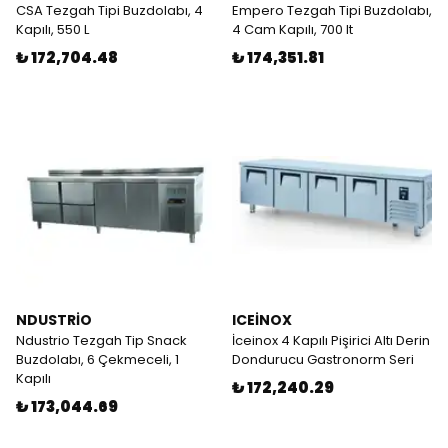
CSA Tezgah Tipi Buzdolabı, 4
Empero Tezgah Tipi Buzdolabı,
Kapılı, 550 L
4 Cam Kapılı, 700 lt
₺ 172,704.48
₺ 174,351.81
NDUSTRİO
ICEİNOX
Ndustrio Tezgah Tip Snack
İceinox 4 Kapılı Pişirici Altı Derin
Buzdolabı, 6 Çekmeceli, 1
Dondurucu Gastronorm Seri
Kapılı
₺ 172,240.29
₺ 173,044.69