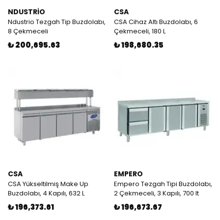
NDUSTRİO
CSA
Ndustrio Tezgah Tip Buzdolabı,
CSA Cihaz Altı Buzdolabı, 6
8 Çekmeceli
Çekmeceli, 180 L
₺ 200,695.63
₺ 198,680.35
CSA
EMPERO
CSA Yükseltilmiş Make Up
Empero Tezgah Tipi Buzdolabı,
Buzdolabı, 4 Kapılı, 632 L
2 Çekmeceli, 3 Kapılı, 700 lt
₺ 196,373.61
₺ 196,673.67