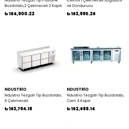
Ndustrio Tezgah Tip Pastane
Iceinox 1 Çekmeceli Soğutucu
Buzdolabı,2 Çekmeceli 2 Kapılı
ve Dondurucu
₺ 164,900.22
₺ 163,995.26
NDUSTRİO
NDUSTRİO
Ndustrio Tezgah Tip Buzdolabı,
Ndustrio Tezgah Tip Buzdolabı,
6 Çekmeceli
Cam 4 Kapılı
₺ 163,794.18
₺ 162,688.14