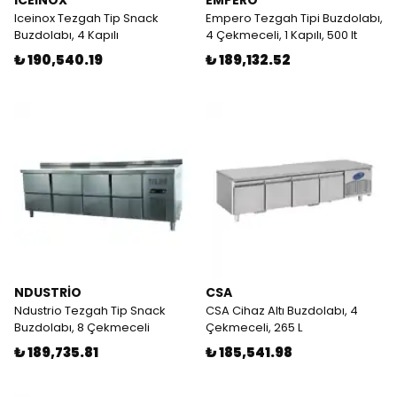
ICEİNOX
EMPERO
Iceinox Tezgah Tip Snack
Empero Tezgah Tipi Buzdolabı,
Buzdolabı, 4 Kapılı
4 Çekmeceli, 1 Kapılı, 500 lt
₺ 190,540.19
₺ 189,132.52
NDUSTRİO
CSA
Ndustrio Tezgah Tip Snack
CSA Cihaz Altı Buzdolabı, 4
Buzdolabı, 8 Çekmeceli
Çekmeceli, 265 L
₺ 189,735.81
₺ 185,541.98