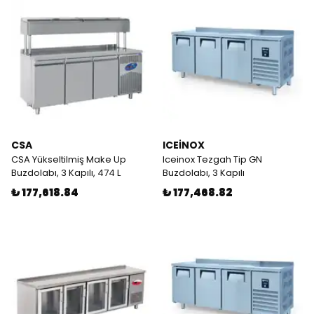
CSA
ICEİNOX
CSA Yükseltilmiş Make Up
Iceinox Tezgah Tip GN
Buzdolabı, 3 Kapılı, 474 L
Buzdolabı, 3 Kapılı
₺ 177,618.84
₺ 177,468.82