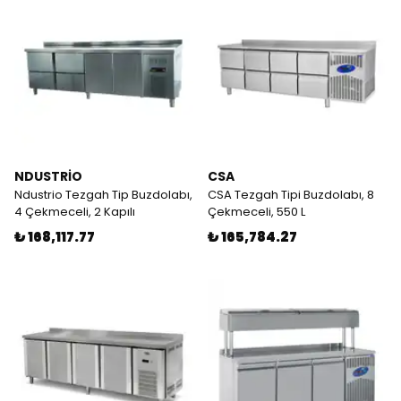
NDUSTRİO
CSA
Ndustrio Tezgah Tip Buzdolabı,
CSA Tezgah Tipi Buzdolabı, 8
4 Çekmeceli, 2 Kapılı
Çekmeceli, 550 L
₺ 168,117.77
₺ 165,784.27