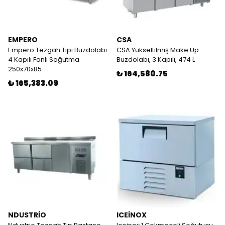
EMPERO
CSA
Empero Tezgah Tipi Buzdolabı
CSA Yükseltilmiş Make Up
4 Kapılı Fanlı Soğutma
Buzdolabı, 3 Kapılı, 474 L
250x70x85
₺ 164,580.75
₺ 165,383.09
NDUSTRİO
ICEİNOX