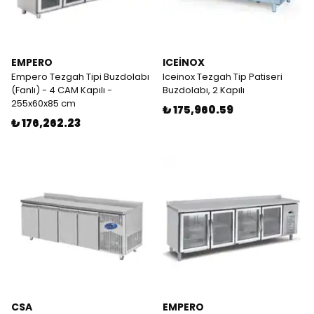
EMPERO
ICEİNOX
Empero Tezgah Tipi Buzdolabı
Iceinox Tezgah Tip Patiseri
(Fanlı) - 4 CAM Kapılı -
Buzdolabı, 2 Kapılı
255x60x85 cm
₺ 175,960.59
₺ 176,262.23
CSA
EMPERO