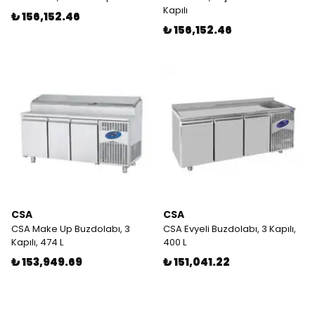
Kapılı
₺ 156,152.46
₺ 156,152.46
CSA
CSA
CSA Make Up Buzdolabı, 3
CSA Evyeli Buzdolabı, 3 Kapılı,
Kapılı, 474 L
400 L
₺ 153,949.69
₺ 151,041.22