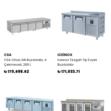
CSA
ICEİNOX
CSA Cihaz Altı Buzdolabı, 4
Iceinox Tezgah Tip Evyeli
Çekmeceli, 265 L
Buzdolabı
₺ 170,698.62
₺ 171,033.71