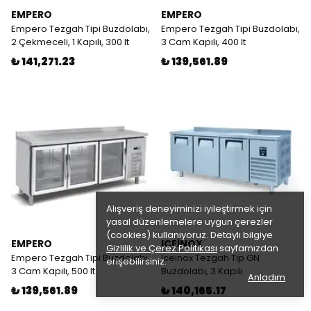
EMPERO
EMPERO
Empero Tezgah Tipi Buzdolabı,
Empero Tezgah Tipi Buzdolabı,
2 Çekmeceli, 1 Kapılı, 300 lt
3 Cam Kapılı, 400 lt
₺ 141,271.23
₺ 139,561.89
Alışveriş deneyiminizi iyileştirmek için
yasal düzenlemelere uygun çerezler
(cookies) kullanıyoruz. Detaylı bilgiye
EMPERO
ICEİNOX
Gizlilik ve Çerez Politikası
sayfamızdan
Empero Tezgah Tipi Buzdolabı,
Iceinox Tezgah Tip GN
erişebilirsiniz.
3 Cam Kapılı, 500 lt
Buzdolabı, 3 Kapılı
Anladım
₺ 139,561.89
₺ 140,165.17