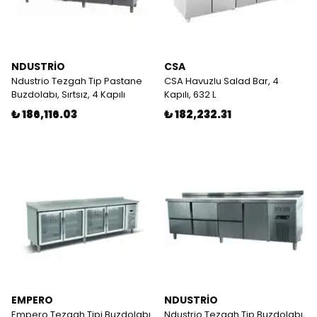
NDUSTRİO
CSA
Ndustrio Tezgah Tip Pastane
CSA Havuzlu Salad Bar, 4
Buzdolabı, Sırtsız, 4 Kapılı
Kapılı, 632 L
₺ 186,116.03
₺ 182,232.31
EMPERO
NDUSTRİO
Empero Tezgah Tipi Buzdolabı
Ndustrio Tezgah Tip Buzdolabı,