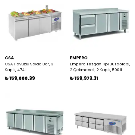
CSA
EMPERO
CSA Havuzlu Salad Bar, 3
Empero Tezgah Tipi Buzdolabı,
Kapılı, 474 L
2 Çekmeceli, 2 Kapılı, 500 lt
₺ 159,666.39
₺ 159,973.31