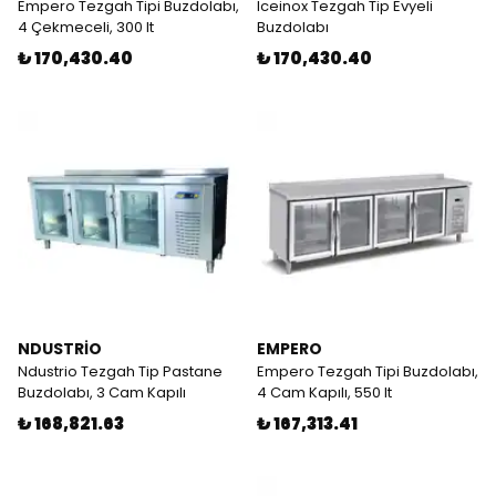
Empero Tezgah Tipi Buzdolabı,
Iceinox Tezgah Tip Evyeli
4 Çekmeceli, 300 lt
Buzdolabı
₺ 170,430.40
₺ 170,430.40
NDUSTRİO
EMPERO
Ndustrio Tezgah Tip Pastane
Empero Tezgah Tipi Buzdolabı,
Buzdolabı, 3 Cam Kapılı
4 Cam Kapılı, 550 lt
₺ 168,821.63
₺ 167,313.41