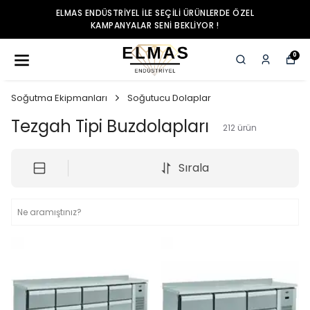
ELMAS ENDÜSTRIYEL ILE SEÇILI ÜRÜNLERDE ÖZEL
KAMPANYALAR SENI BEKLIYOR !
0
Soğutma Ekipmanları
Soğutucu Dolaplar
Tezgah Tipi Buzdolapları
212
ürün
Sırala