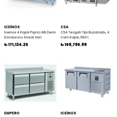
ICEİNOX
CSA
İceinox 4 Kapılı Pişirici Altı Derin
CSA Tezgah Tipi Buzdolabı, 4
Dondurucu Snack Seri
Cam Kapılı, 550 L
₺ 171,134.25
₺ 169,795.99
EMPERO
ICEİNOX