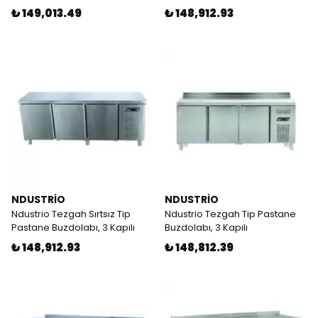
₺ 149,013.49
₺ 148,912.93
NDUSTRİO
NDUSTRİO
Ndustrio Tezgah Sırtsız Tip
Ndustrio Tezgah Tip Pastane
Pastane Buzdolabı, 3 Kapılı
Buzdolabı, 3 Kapılı
₺ 148,912.93
₺ 148,812.39