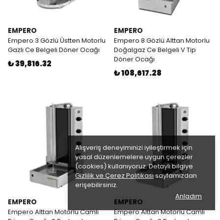
EMPERO
EMPERO
Empero 3 Gözlü Üstten Motorlu
Empero 8 Gözlü Alttan Motorlu
Gazlı Ce Belgeli Döner Ocağı
Doğalgaz Ce Belgeli V Tip
Döner Ocağı
₺ 39,816.32
₺ 108,617.28
Alışveriş deneyiminizi iyileştirmek için
yasal düzenlemelere uygun çerezler
(cookies) kullanıyoruz. Detaylı bilgiye
Gizlilik ve Çerez Politikası
sayfamızdan
erişebilirsiniz.
Anladım
EMPERO
EMPERO
Empero Alttan Motorlu Camlı
Empero Alttan Motorlu Camlı