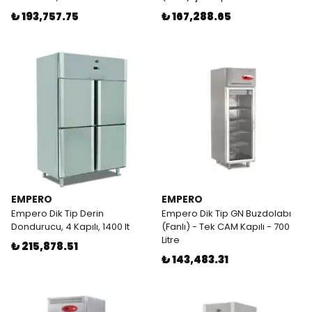
₺ 193,757.75
₺ 167,288.65
EMPERO
EMPERO
Empero Dik Tip Derin
Empero Dik Tip GN Buzdolabı
Dondurucu, 4 Kapılı, 1400 lt
(Fanlı) - Tek CAM Kapılı - 700
Litre
₺ 215,878.51
₺ 143,483.31