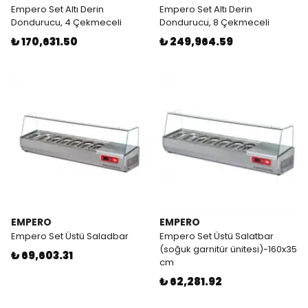
Empero Set Altı Derin
Empero Set Altı Derin
Dondurucu, 4 Çekmeceli
Dondurucu, 8 Çekmeceli
₺ 170,631.50
₺ 249,964.59
EMPERO
EMPERO
Empero Set Üstü Saladbar
Empero Set Üstü Salatbar
(soğuk garnitür ünitesi)-160x35
₺ 69,603.31
cm
₺ 62,281.92