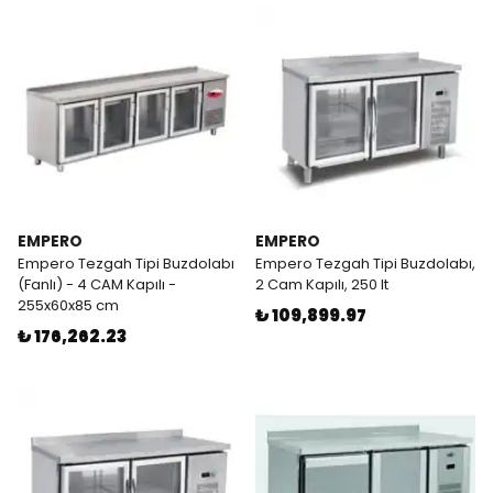
EMPERO
EMPERO
Empero Tezgah Tipi Buzdolabı
Empero Tezgah Tipi Buzdolabı,
(Fanlı) - 4 CAM Kapılı -
2 Cam Kapılı, 250 lt
255x60x85 cm
₺ 109,899.97
₺ 176,262.23