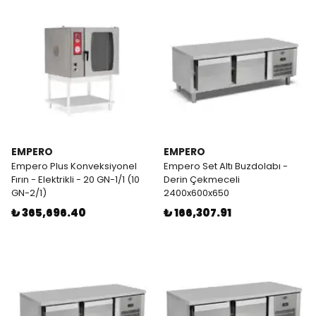
EMPERO
EMPERO
Empero Plus Konveksiyonel
Empero Set Altı Buzdolabı -
Fırın - Elektrikli - 20 GN-1/1 (10
Derin Çekmeceli
GN-2/1)
2400x600x650
₺ 365,696.40
₺ 166,307.91