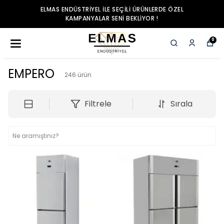
ELMAS ENDÜSTRIYEL ILE SEÇILI ÜRÜNLERDE ÖZEL
KAMPANYALAR SENI BEKLIYOR !
0
EMPERO
246
ürün
Filtrele
Sırala