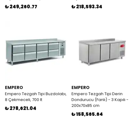
₺ 249,260.77
₺ 218,593.34
EMPERO
EMPERO
Empero Tezgah Tipi Buzdolabı,
Empero Tezgah Tipi Derin
8 Çekmeceli, 700 lt
Dondurucu (Fanlı) - 3 Kapılı -
200x70x85 cm
₺ 278,621.04
₺ 158,565.64