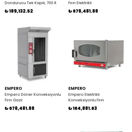
Dondurucu Tek Kapılı, 700 lt
Fırın Elektrikli
₺ 189,132.52
₺ 678,481.88
EMPERO
EMPERO
Empero Döner Konveksiyonlu
Empero Elektrikli
Fırın Gazlı
Konveksiyonlu Fırın
₺ 678,481.88
₺ 164,881.63