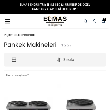
ELMAS ENDÜSTRIYEL ILE SEÇILI ÜRÜNLERDE ÖZEL
KAMPANYALAR SENI BEKLIYOR !
0
Pişirme Ekipmanları
Pankek Makineleri
3
ürün
Sırala