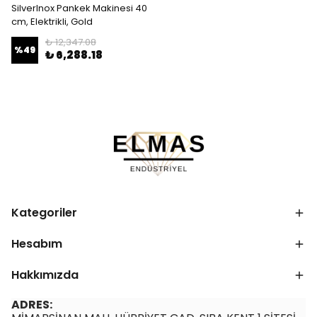
SilverInox Pankek Makinesi 40
cm, Elektrikli, Gold
₺ 12,347.08
%
49
₺ 6,288.18
Kategoriler
Hesabım
Hakkımızda
ADRES: