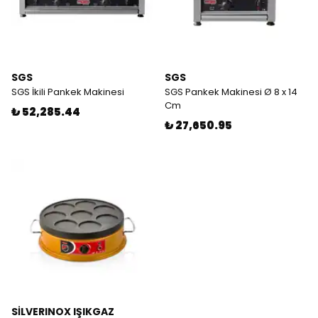
SGS
SGS
SGS İkili Pankek Makinesi
SGS Pankek Makinesi Ø 8 x 14
Cm
₺ 52,285.44
₺ 27,650.95
SİLVERINOX IŞIKGAZ