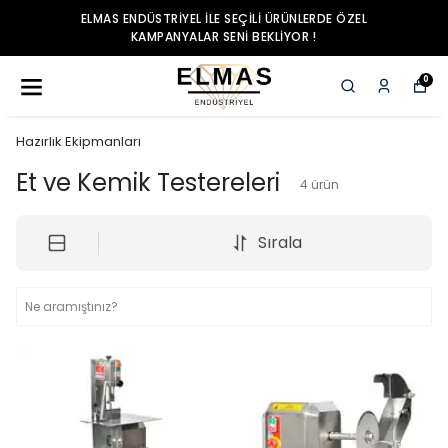
ELMAS ENDÜSTRIYEL ILE SEÇILI ÜRÜNLERDE ÖZEL
KAMPANYALAR SENI BEKLIYOR !
0
Hazırlık Ekipmanları
Et ve Kemik Testereleri
4
ürün
Sırala