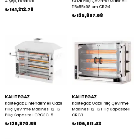
4 Şişli, Elektrikli
Gazlı Piliç Çevirme Makinesi
115x55x98 cm CRG4
₺ 141,312.78
₺ 125,867.68
KALİTEGAZ
KALİTEGAZ
Kalitegaz Dinlendirmeli Gazlı
Kalitegaz Gazlı Piliç Çevirme
Piliç Çevirme Makinesi 12-15
Makinesi 12-15 Piliç Kapasiteli
Piliç Kapasiteli CRG3C-5
CRG3
₺ 126,870.59
₺ 106,611.43