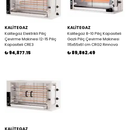
KALİTEGAZ
KALİTEGAZ
Kalitegaz Elektrikli Piliç
Kalitegaz 8-10 Piliç Kapasiteli
Çevirme Makinesi 12-15 Piliç
Gazlı Piliç Çevirme Makinesi
Kapasiteli CRE3
115x55x61 cm CRG2 Rinnova
₺ 94,877.15
₺ 89,862.49
KALİTEGAZ