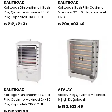
KALİTEGAZ
KALİTEGAZ
Kalitegaz Dinlendirmeli Gazlı
Kalitegaz Gazlı Piliç Çevirme
Piliç Çevirme Makinesi 20-25
Makinesi 32-40 Piliç Kapasiteli
Piliç Kapasiteli CRG5C-9
CRG 8
₺ 212,721.37
₺ 206,603.50
KALİTEGAZ
ATALAY
Kalitegaz Dinlendirmeli Gazlı
Atalay Piliç Çevirme Makinesi,
Piliç Çevirme Makinesi 24-30
6 Şişli, Doğalgazlı
Piliç Kapasiteli CRG6C-11
₺ 182,633.49
₺ 192,361.90