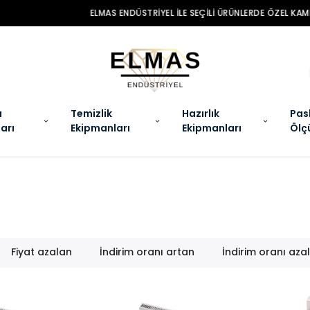
MAS ENDÜSTRIYEL ILE SEÇILI ÜRÜNLERDE ÖZEL KAMPANYALAR SENI BEKLIYO
a
Temizlik
Hazırlık
Pas
arı
Ekipmanları
Ekipmanları
Ölç
Fiyat azalan
İndirim oranı artan
İndirim oranı aza