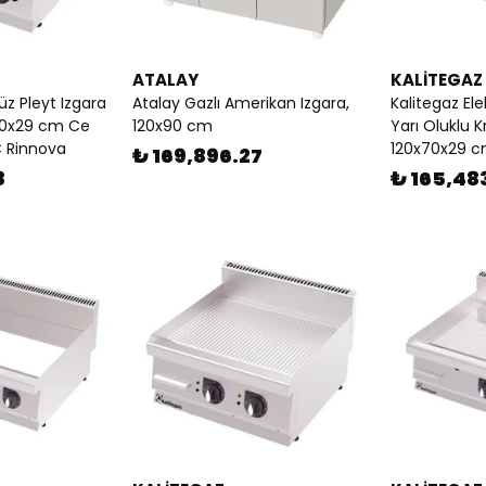
ATALAY
KALİTEGAZ
üz Pleyt Izgara
Atalay Gazlı Amerikan Izgara,
Kalitegaz Elek
60x29 cm Ce
120x90 cm
Yarı Oluklu 
C Rinnova
120x70x29 
₺ 169,896.27
8
₺ 165,48