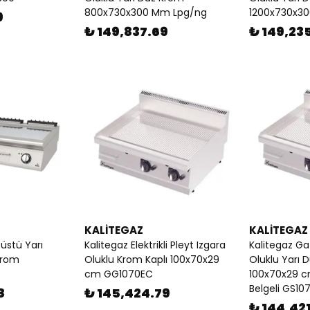
800x730x300 Mm Lpg/ng
1200x730x3
9
₺ 149,837.69
₺ 149,23
KALİTEGAZ
KALİTEGAZ
tüstü Yarı
Kalitegaz Elektrikli Pleyt Izgara
Kalitegaz Gaz
Krom
Oluklu Krom Kaplı 100x70x29
Oluklu Yarı 
cm GG1070EC
100x70x29 c
Belgeli GS1
8
₺ 145,424.79
₺ 144,42