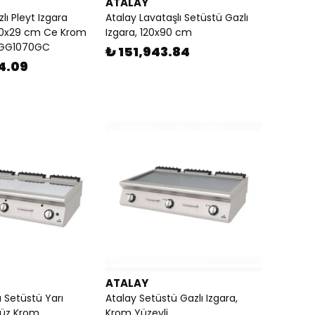
ATALAY
lı Pleyt Izgara
Atalay Lavataşlı Setüstü Gazlı
70x29 cm Ce Krom
Izgara, 120x90 cm
i GG1070GC
₺ 151,943.84
4.09
ATALAY
a Setüstü Yarı
Atalay Setüstü Gazlı Izgara,
Düz Krom
Krom Yüzeyli