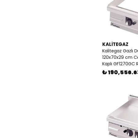
KALİTEGAZ
Kalitegaz Gazlı D
120x70x29 cm Ce
Kaplı GF1270GC 
₺ 190,556.6