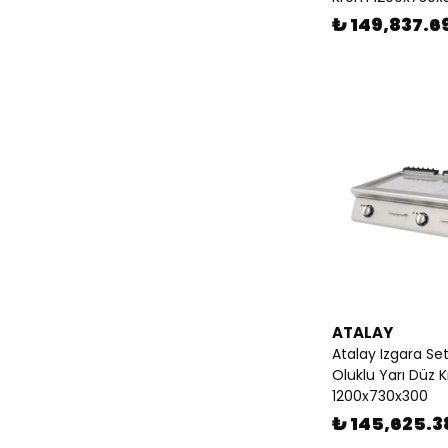
₺ 149,837.6
ATALAY
Atalay Izgara Se
Oluklu Yarı Düz 
1200x730x300
₺ 145,625.3