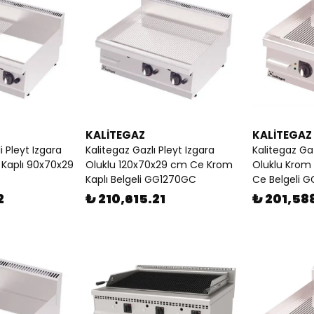
KALİTEGAZ
KALİTEGAZ
li Pleyt Izgara
Kalitegaz Gazlı Pleyt Izgara
Kalitegaz Gaz
 Kaplı 90x70x29
Oluklu 120x70x29 cm Ce Krom
Oluklu Krom
Kaplı Belgeli GG1270GC
Ce Belgeli 
2
₺ 210,615.21
₺ 201,58