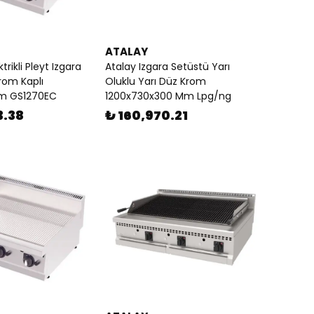
ATALAY
trikli Pleyt Izgara
Atalay Izgara Setüstü Yarı
Krom Kaplı
Oluklu Yarı Düz Krom
cm GS1270EC
1200x730x300 Mm Lpg/ng
3.38
₺ 160,970.21