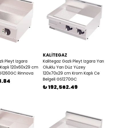
KALİTEGAZ
lı Pleyt Izgara
Kalitegaz Gazlı Pleyt Izgara Yarı
 Kaplı 120x60x29 cm
Oluklu Yarı Düz Yüzey
GG1260GC Rinnova
120x70x29 cm Krom Kaplı Ce
Belgeli GS1270GC
8.84
₺ 192,562.49