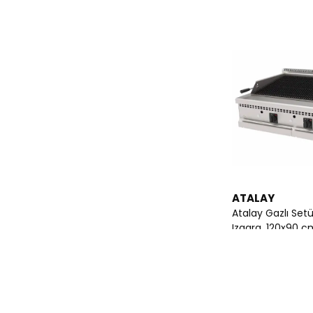
ATALAY
Atalay Gazlı Set
Izgara, 120x90 c
₺ 142,014.8