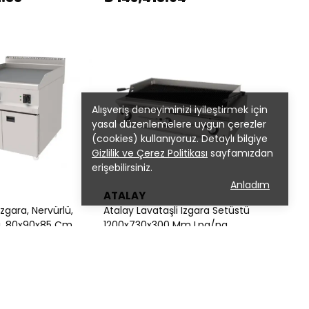
Alışveriş deneyiminizi iyileştirmek için
yasal düzenlemelere uygun çerezler
(cookies) kullanıyoruz. Detaylı bilgiye
Gizlilik ve Çerez Politikası
sayfamızdan
erişebilirsiniz.
Anladım
ATALAY
Izgara, Nervürlü,
Atalay Lavataşli Izgara Setüstü
i, 80x90x85 Cm
1200x730x300 Mm Lpg/ng
.32
₺ 140,811.32