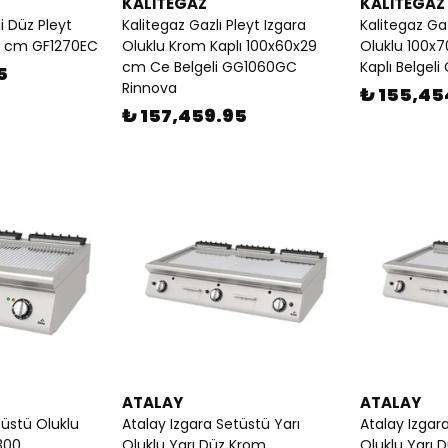
KALİTEGAZ
KALİTEGAZ
li Düz Pleyt
Kalitegaz Gazlı Pleyt Izgara
Kalitegaz Gaz
9 cm GF1270EC
Oluklu Krom Kaplı 100x60x29
Oluklu 100x
cm Ce Belgeli GG1060GC
Kaplı Belgel
5
Rinnova
₺ 155,45
₺ 157,459.95
ATALAY
ATALAY
tüstü Oluklu
Atalay Izgara Setüstü Yarı
Atalay Izgar
300
Oluklu Yarı Düz Krom
Oluklu Yarı 