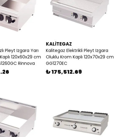
KALİTEGAZ
lı Pleyt Izgara Yarı
Kalitegaz Elektrikli Pleyt Izgara
 Kaplı 120x60x29 cm
Oluklu Krom Kaplı 120x70x29 cm
GS1260GC Rinnova
GG1270EC
0.26
₺ 175,512.69