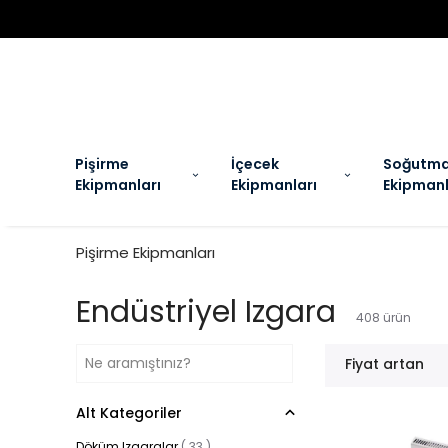
EL
Pişirme
İçecek
Soğutm
Ekipmanları
Ekipmanları
Ekipmanl
Pişirme Ekipmanları
Endüstriyel Izgara
408
ürün
Fiyat artan
Alt Kategoriler
Döküm Izgaralar
(
33
)