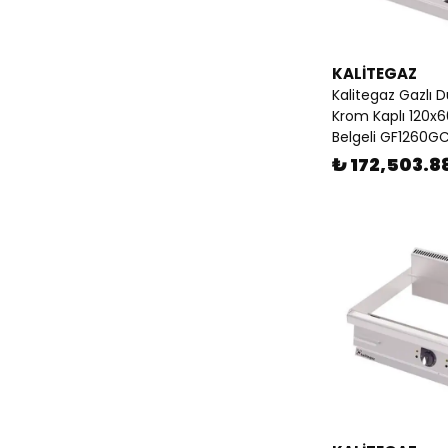
KALİTEGAZ
Kalitegaz Gazlı D
Krom Kaplı 120x
Belgeli GF1260G
₺ 172,503.8