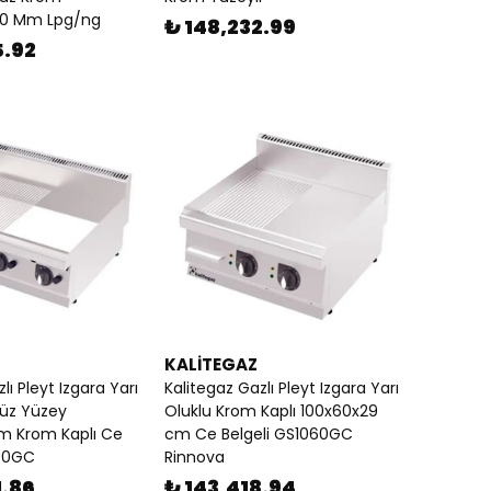
00 Mm Lpg/ng
₺ 148,232.99
5.92
KALİTEGAZ
lı Pleyt Izgara Yarı
Kalitegaz Gazlı Pleyt Izgara Yarı
Düz Yüzey
Oluklu Krom Kaplı 100x60x29
m Krom Kaplı Ce
cm Ce Belgeli GS1060GC
070GC
Rinnova
1.86
₺ 143,418.94