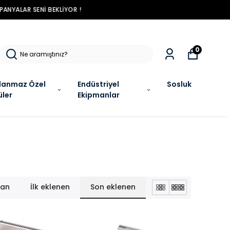
R !
0
lanmaz Özel
Endüstriyel
Sosluk
üler
Ekipmanlar
lan
İlk eklenen
Son eklenen