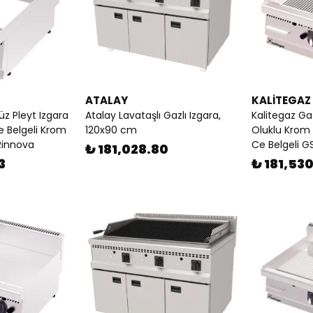
ATALAY
KALİTEGAZ
üz Pleyt Izgara
Atalay Lavataşlı Gazlı Izgara,
Kalitegaz Gaz
 Belgeli Krom
120x90 cm
Oluklu Krom
Rinnova
Ce Belgeli 
₺ 181,028.80
3
₺ 181,53