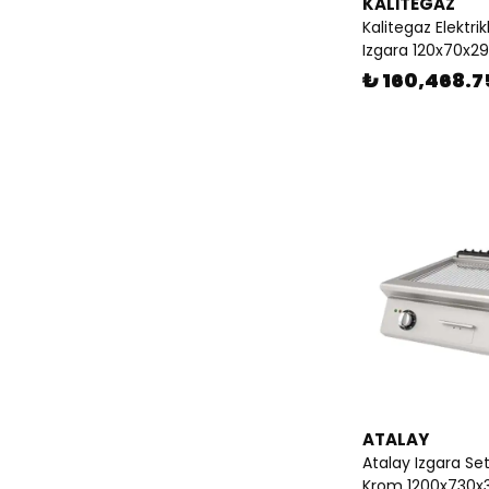
KALİTEGAZ
Kalitegaz Elektrik
Izgara 120x70x2
₺ 160,468.7
ATALAY
Atalay Izgara Se
Krom 1200x730x