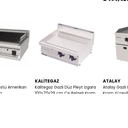
KALİTEGAZ
ATALAY
üstü Amerikan
Kalitegaz Gazlı Düz Pleyt Izgara
Atalay Gazlı 
m
100x70x29 cm Ce Belgeli Krom
Krom Yüzeyl
Kaplı GF1070GC Rinnova
3
₺ 140,811
₺ 142,416.00