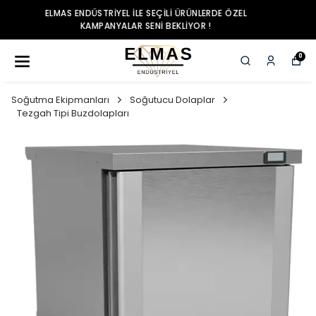
ELMAS ENDÜSTRIYEL ILE SEÇILI ÜRÜNLERDE ÖZEL
KAMPANYALAR SENI BEKLIYOR !
0
Soğutma Ekipmanları
Soğutucu Dolaplar
Tezgah Tipi Buzdolapları