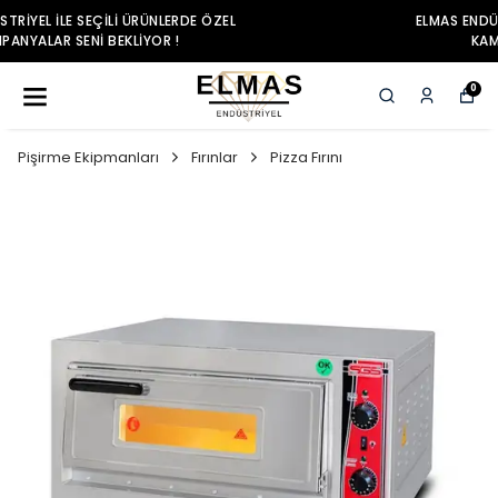
ELMAS ENDÜSTRIYEL ILE SEÇILI ÜRÜNLERDE ÖZEL
KAMPANYALAR SENI BEKLIYOR !
0
Pişirme Ekipmanları
Fırınlar
Pizza Fırını