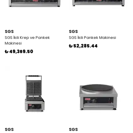
SGS
SGS
SGS İkili Krep ve Pankek
SGS İkili Pankek Makinesi
Makinesi
₺ 52,285.44
₺ 49,369.50
SGS
SGS