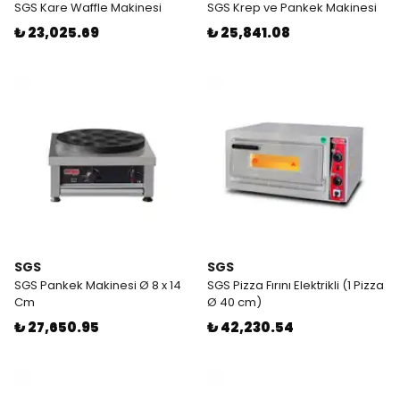
SGS Kare Waffle Makinesi
SGS Krep ve Pankek Makinesi
₺ 23,025.69
₺ 25,841.08
SGS
SGS
SGS Pankek Makinesi Ø 8 x 14
SGS Pizza Fırını Elektrikli (1 Pizza
Cm
Ø 40 cm)
₺ 27,650.95
₺ 42,230.54