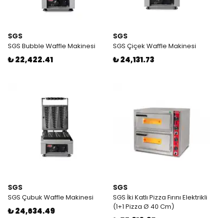
SGS
SGS
SGS Bubble Waffle Makinesi
SGS Çiçek Waffle Makinesi
₺ 22,422.41
₺ 24,131.73
SGS
SGS
SGS Çubuk Waffle Makinesi
SGS İki Katlı Pizza Fırını Elektrikli
(1+1 Pizza Ø 40 Cm)
₺ 24,634.49