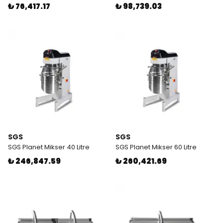
₺ 76,417.17
₺ 98,739.03
SGS
SGS
SGS Planet Mikser 40 Litre
SGS Planet Mikser 60 Litre
₺ 246,847.59
₺ 260,421.69