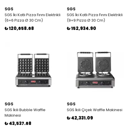
SGS
SGS
SGS İki Katlı Pizza Fırını Elektrikli
SGS İki Katlı Pizza Fırını Elektrikli
(6+6 Pizza Ø 30 Cm)
(9+9 Pizza Ø 30 Cm)
₺ 120,658.68
₺ 152,934.90
SGS
SGS
SGS İkili Bubble Waffle
SGS İkili Çiçek Waffle Makinesi
Makinesi
₺ 42,331.09
₺ 43,537.68