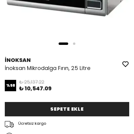
İNOKSAN
İnoksan Mikrodalga Fırın, 25 Litre
₺ 25,137.22
%
58
₺ 10,547.09
SEPETE EKLE
Ücretsiz kargo