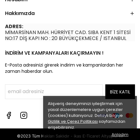
Hakkımızda
ADRES:
MİMARSİNAN MAH. HÜRRİYET CAD. SIBA KENT 1 SİTESİ
NO:17 DİŞ KAPI NO : 20 BÜYÜKÇEKMECE / ISTANBUL
İNDİRİM VE KAMPANYALARI KAÇIRMAYIN !
E-Posta adresinizi girerek indirim ve kampanlardan her
zaman haberdar olun.
BİZE KATIL
Alışveriş deneyiminizi iyileştirmek için
yasal düzenlemelere uygun çerezler
(cookies) kullanıyoruz. Detaylı bilgiye
Gizlilik ve Çerez Politikası
sayfamızdan
erişebilirsiniz.
Anladım
©2023 Tüm Hakları Saklıdır - ikas E-Ticaret
Altyapısı ile