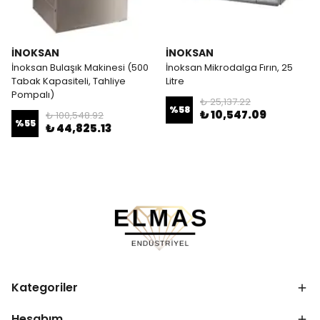
İNOKSAN
İNOKSAN
İnoksan Bulaşık Makinesi (500
İnoksan Mikrodalga Fırın, 25
Tabak Kapasiteli, Tahliye
Litre
Pompalı)
₺ 25,137.22
%
58
₺ 10,547.09
₺ 100,548.92
%
55
₺ 44,825.13
Kategoriler
Hesabım