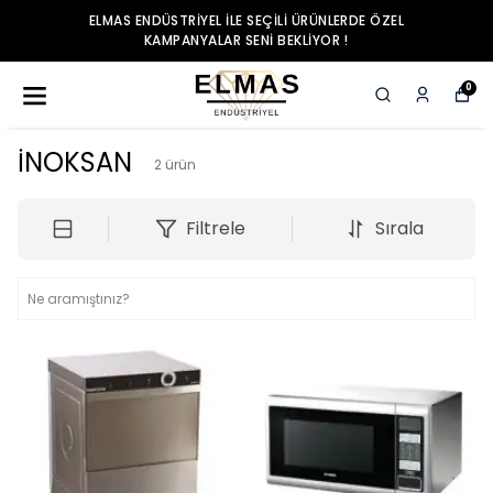
ELMAS ENDÜSTRIYEL ILE SEÇILI ÜRÜNLERDE ÖZEL
KAMPANYALAR SENI BEKLIYOR !
0
İNOKSAN
2
ürün
Filtrele
Sırala