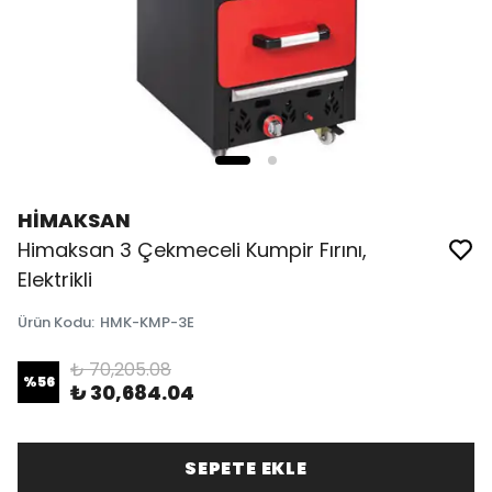
HİMAKSAN
Himaksan 3 Çekmeceli Kumpir Fırını,
Elektrikli
Ürün Kodu
:
HMK-KMP-3E
₺ 70,205.08
%
56
₺ 30,684.04
SEPETE EKLE