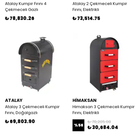
Atalay Kumpir Fırını 4
Atalay 2 Çekmeceli Kumpir
Çekmeceli Gazlı
Fırını, Elektrikli
₺ 78,830.26
₺ 73,514.75
ATALAY
HİMAKSAN
Atalay 3 Çekmeceli Kumpir
Himaksan 3 Çekmeceli Kumpir
Fırını, Doğalgazlı
Fırını, Elektrikli
₺ 69,803.90
₺ 70,205.08
%
56
₺ 30,684.04