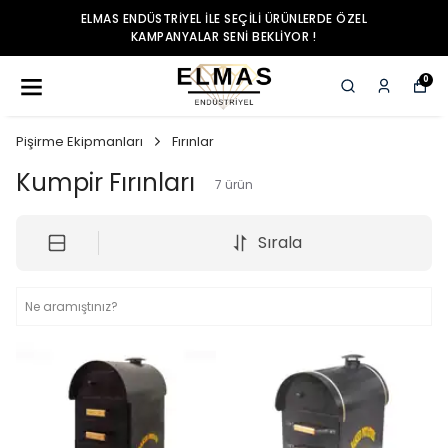
ELMAS ENDÜSTRIYEL ILE SEÇILI ÜRÜNLERDE ÖZEL
KAMPANYALAR SENI BEKLIYOR !
0
Pişirme Ekipmanları
Fırınlar
Kumpir Fırınları
7
ürün
Sırala