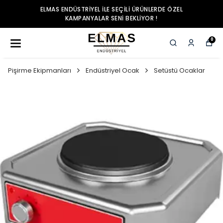
MAS ENDÜSTRIYEL ILE SEÇILI ÜRÜNLERDE ÖZEL
EL
KAMPANYALAR SENI BEKLIYOR !
0
Pişirme Ekipmanları
Endüstriyel Ocak
Setüstü Ocaklar