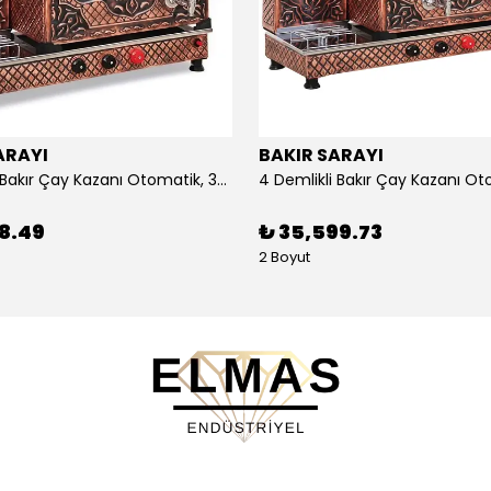
ARAYI
BAKIR SARAYI
3 Demlikli Bakır Çay Kazanı Otomatik, 30 Litre
88.49
₺ 35,599.73
2 Boyut