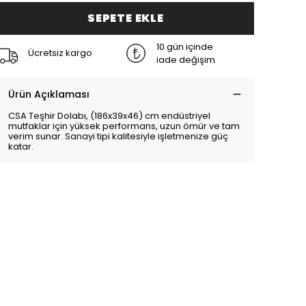
SEPETE EKLE
10 gün içinde
Ücretsiz kargo
iade değişim
Ürün Açıklaması
CSA Teşhir Dolabı, (186x39x46) cm endüstriyel
mutfaklar için yüksek performans, uzun ömür ve tam
verim sunar. Sanayi tipi kalitesiyle işletmenize güç
katar.