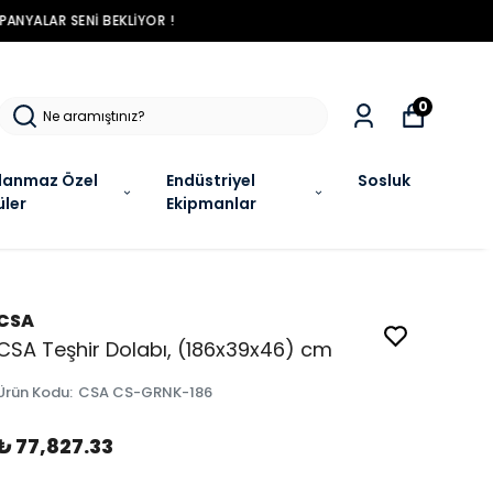
R !
0
lanmaz Özel
Endüstriyel
Sosluk
üler
Ekipmanlar
CSA
CSA Teşhir Dolabı, (186x39x46) cm
Ürün Kodu
:
CSA CS-GRNK-186
₺ 77,827.33