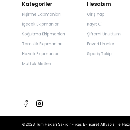
Kategoriler
Hesabım
Pişirme Ekipmanları
Giriş Yap
İçecek Ekipmanları
Kayıt Ol
Soğutma Ekipmanları
Şifremi Unuttum
Temizlik Ekipmanları
Favori Ürünler
Hazırlık Ekipmanları
Sipariş Takip
Mutfak Aletleri
©2023 Tüm Hakları Saklıdır - ikas E-Ticaret
Altyapısı ile Hazı