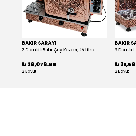
BAKIR SARAYI
BAKIR S
Alpina Dörtlü Ayaklı Ocak Doğalgazlı Ce Belgeli
2 Demlikli Bakır Çay Kazanı, 25 Litre
₺ 28,078.66
₺ 31,5
2 Boyut
2 Boyut