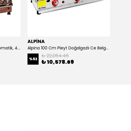
ALPİNA
ALPİ
4 Demlikli Bakır Çay Kazanı Otomatik, 40 Litre
Alpina 100 Cm Pleyt Doğalgazlı Ce Belgeli
Alpina 
₺ 22,064.46
%
52
₺ 10,578.69
₺ 20