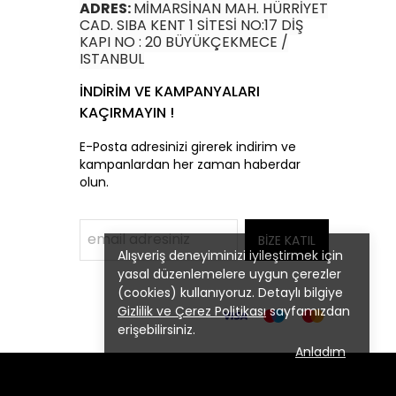
ADRES:
MİMARSİNAN MAH. HÜRRİYET
CAD. SIBA KENT 1 SİTESİ NO:17 DİŞ
KAPI NO : 20 BÜYÜKÇEKMECE /
ISTANBUL
İNDİRİM VE KAMPANYALARI
KAÇIRMAYIN !
E-Posta adresinizi girerek indirim ve
kampanlardan her zaman haberdar
olun.
BİZE KATIL
Alışveriş deneyiminizi iyileştirmek için
yasal düzenlemelere uygun çerezler
(cookies) kullanıyoruz. Detaylı bilgiye
Gizlilik ve Çerez Politikası
sayfamızdan
erişebilirsiniz.
Anladım