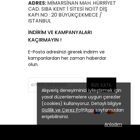
ADRES:
MİMARSİNAN MAH. HÜRRİYET
CAD. SIBA KENT 1 SİTESİ NO:17 DİŞ
KAPI NO : 20 BÜYÜKÇEKMECE /
ISTANBUL
İNDİRİM VE KAMPANYALARI
KAÇIRMAYIN !
E-Posta adresinizi girerek indirim ve
kampanlardan her zaman haberdar
olun.
BİZE KATIL
Alışveriş deneyiminizi iyileştirmek için
yasal düzenlemelere uygun çerezler
(cookies) kullanıyoruz. Detaylı bilgiye
Gizlilik ve Çerez Politikası
sayfamızdan
erişebilirsiniz.
Anladım