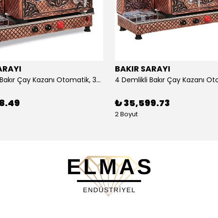
ARAYI
BAKIR SARAYI
3 Demlikli Bakır Çay Kazanı Otomatik, 30 Litre
88.49
₺ 35,599.73
2 Boyut