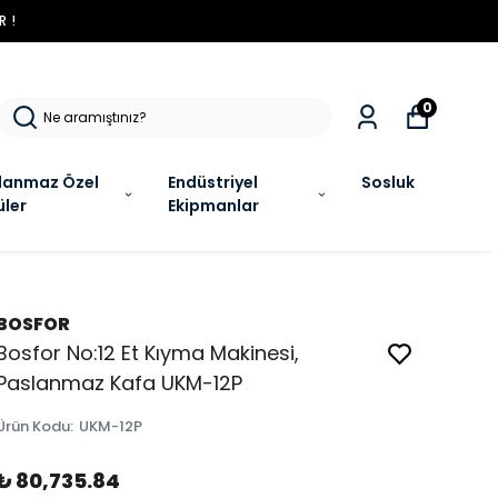
R !
0
lanmaz Özel
Endüstriyel
Sosluk
üler
Ekipmanlar
BOSFOR
Bosfor No:12 Et Kıyma Makinesi,
Paslanmaz Kafa UKM-12P
Ürün Kodu
:
UKM-12P
₺ 80,735.84