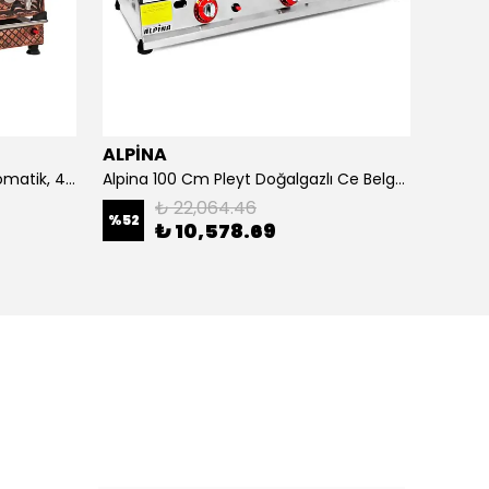
ALPİNA
ALPİ
4 Demlikli Bakır Çay Kazanı Otomatik, 40 Litre
Alpina 100 Cm Pleyt Doğalgazlı Ce Belgeli
Alpina 
₺ 22,064.46
%
52
₺ 10,578.69
₺ 20