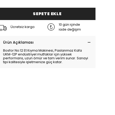
SEPETE EKLE
10 gün içinde
Ücretsiz kargo
iade değişim
Ürün Açıklaması
Bosfor No:12 Et Kıyma Makinesi, Paslanmaz Kafa
UKM-12P endüstriyel mutfaklar için yüksek
performans, uzun ömür ve tam verim sunar. Sanayi
tipi kalitesiyle işletmenize güç katar.