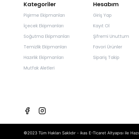
Kategoriler
Hesabım
Pişirme Ekipmanları
Giriş Yap
İçecek Ekipmanları
Kayıt Ol
Soğutma Ekipmanları
Şifremi Unuttum
Temizlik Ekipmanları
Favori Ürünler
Hazırlık Ekipmanları
Sipariş Takip
Mutfak Aletleri
©2023 Tüm Hakları Saklıdır - ikas E-Ticaret
Altyapısı ile Hazı