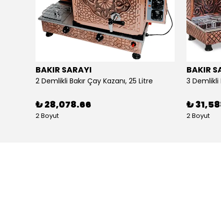
BAKIR SARAYI
BAKIR S
Alpina Dörtlü Ayaklı Ocak Doğalgazlı Ce Belgeli
2 Demlikli Bakır Çay Kazanı, 25 Litre
₺ 28,078.66
₺ 31,5
2 Boyut
2 Boyut