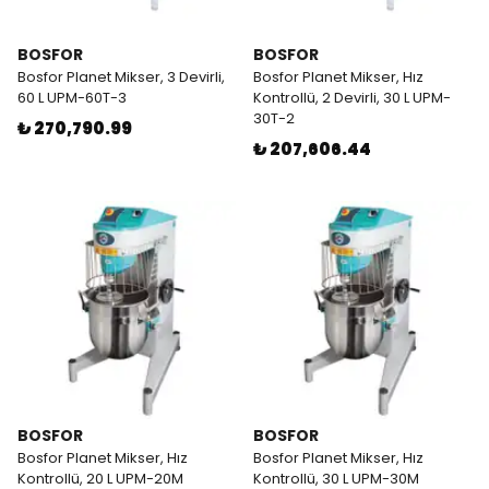
BOSFOR
BOSFOR
Bosfor Planet Mikser, 3 Devirli,
Bosfor Planet Mikser, Hız
60 L UPM-60T-3
Kontrollü, 2 Devirli, 30 L UPM-
30T-2
₺ 270,790.99
₺ 207,606.44
BOSFOR
BOSFOR
Bosfor Planet Mikser, Hız
Bosfor Planet Mikser, Hız
Kontrollü, 20 L UPM-20M
Kontrollü, 30 L UPM-30M