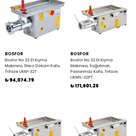
BOSFOR
BOSFOR
Bosfor No:32 Et Kıyma
Bosfor No:32 Et Kıyma
Makinesi, Sfero Döküm Kafa,
Makinesi, Soğutmalı,
Trifaze UKM-32T
Paslanmaz Kafa, Trifaze
UKMS-32PT
₺ 94,074.79
₺ 171,601.25