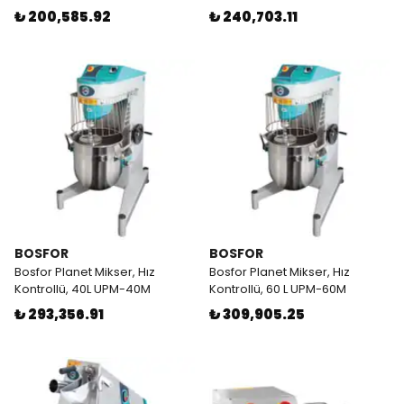
₺ 200,585.92
₺ 240,703.11
BOSFOR
BOSFOR
Bosfor Planet Mikser, Hız
Bosfor Planet Mikser, Hız
Kontrollü, 40L UPM-40M
Kontrollü, 60 L UPM-60M
₺ 293,356.91
₺ 309,905.25