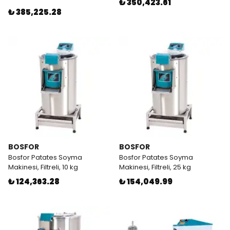
₺ 350,423.61
₺ 385,225.28
BOSFOR
BOSFOR
Bosfor Patates Soyma
Bosfor Patates Soyma
Makinesi, Filtreli, 10 kg
Makinesi, Filtreli, 25 kg
₺ 124,363.28
₺ 154,049.99