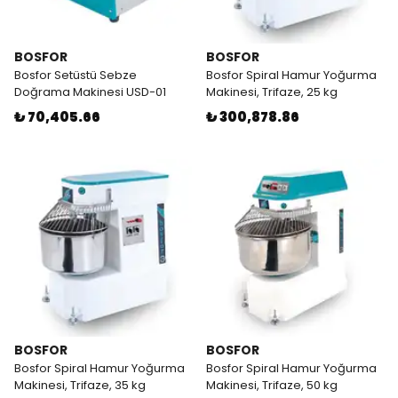
BOSFOR
BOSFOR
Bosfor Setüstü Sebze
Bosfor Spiral Hamur Yoğurma
Doğrama Makinesi USD-01
Makinesi, Trifaze, 25 kg
₺ 70,405.66
₺ 300,878.86
BOSFOR
BOSFOR
Bosfor Spiral Hamur Yoğurma
Bosfor Spiral Hamur Yoğurma
Makinesi, Trifaze, 35 kg
Makinesi, Trifaze, 50 kg