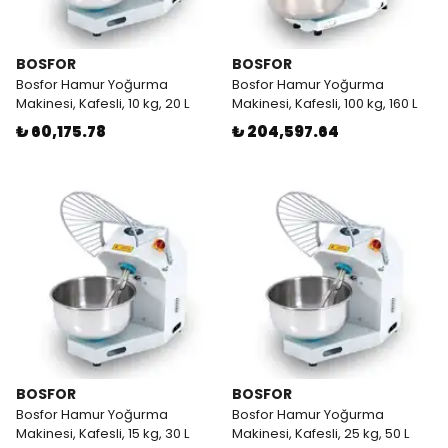
BOSFOR
BOSFOR
Bosfor Hamur Yoğurma
Bosfor Hamur Yoğurma
Makinesi, Kafesli, 10 kg, 20 L
Makinesi, Kafesli, 100 kg, 160 L
₺ 60,175.78
₺ 204,597.64
BOSFOR
BOSFOR
Bosfor Hamur Yoğurma
Bosfor Hamur Yoğurma
Makinesi, Kafesli, 15 kg, 30 L
Makinesi, Kafesli, 25 kg, 50 L