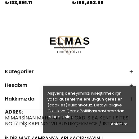
₺ 133,891.11
₺ 158,462.86
Kategoriler
Hesabım
Alışveriş deneyiminizi iyileştirmek için
Hakkımızda
yasal düzenlemelere uygun çerezler
(cookies) kullanıyoruz. Detaylı bilgiye
Gizlilik ve Çerez Politikası
sayfamızdan
ADRES:
erişebilirsiniz.
MİMARSİNAN MAH. HÜRRİYET CAD. SIBA KENT 1 SİTESİ
NO:17 DİŞ KAPI NO : 20 BÜYÜKÇEKMECE / ISTANBUL
Anladım
İNDİRİM VE KAMPANYALARI KAÇIRMAYIN !