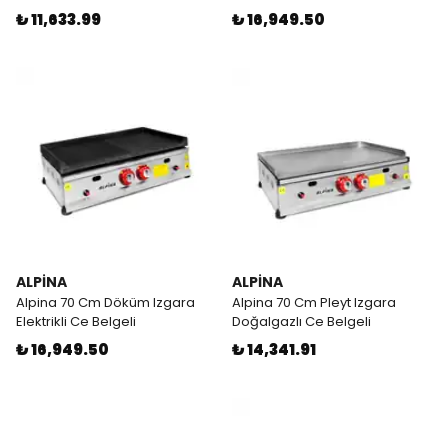
₺ 11,633.99
₺ 16,949.50
ALPİNA
ALPİNA
Alpina 70 Cm Döküm Izgara
Alpina 70 Cm Pleyt Izgara
Elektrikli Ce Belgeli
Doğalgazlı Ce Belgeli
₺ 16,949.50
₺ 14,341.91