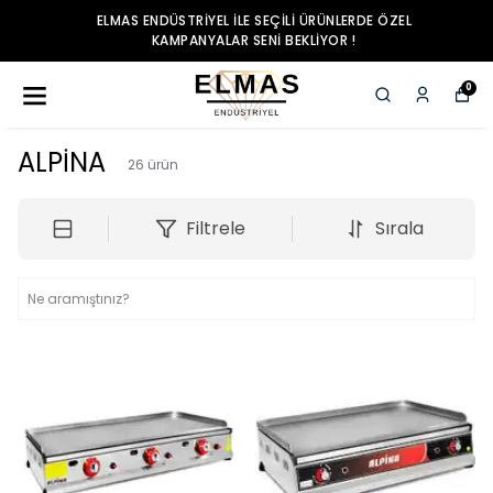
ELMAS ENDÜSTRIYEL ILE SEÇILI ÜRÜNLERDE ÖZEL
KAMPANYALAR SENI BEKLIYOR !
0
ALPİNA
26
ürün
Filtrele
Sırala