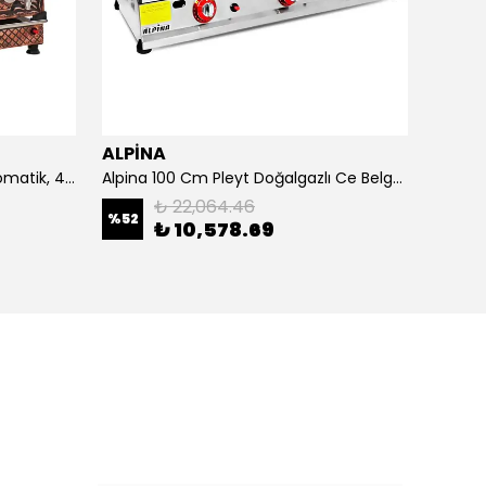
ALPİNA
ALPİ
4 Demlikli Bakır Çay Kazanı Otomatik, 40 Litre
Alpina 100 Cm Pleyt Doğalgazlı Ce Belgeli
Alpina 
₺ 22,064.46
%
52
₺ 10,578.69
₺ 20