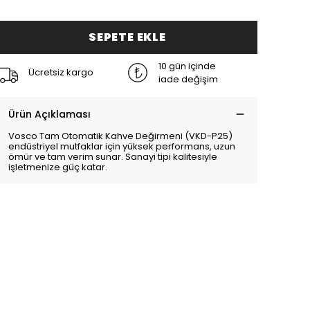
SEPETE EKLE
10 gün içinde
Ücretsiz kargo
iade değişim
Ürün Açıklaması
Vosco Tam Otomatik Kahve Değirmeni (VKD-P25)
endüstriyel mutfaklar için yüksek performans, uzun
ömür ve tam verim sunar. Sanayi tipi kalitesiyle
işletmenize güç katar.