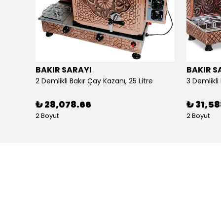
BAKIR SARAYI
BAKIR S
Alpina Dörtlü Ayaklı Ocak Doğalgazlı Ce Belgeli
2 Demlikli Bakır Çay Kazanı, 25 Litre
₺ 28,078.66
₺ 31,5
2 Boyut
2 Boyut