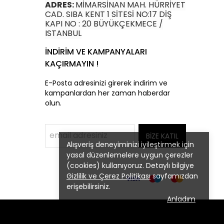
ADRES:
MİMARSİNAN MAH. HÜRRİYET
CAD. SIBA KENT 1 SİTESİ NO:17 DİŞ
KAPI NO : 20 BÜYÜKÇEKMECE /
ISTANBUL
İNDİRİM VE KAMPANYALARI
KAÇIRMAYIN !
E-Posta adresinizi girerek indirim ve
kampanlardan her zaman haberdar
olun.
BİZE KATIL
Alışveriş deneyiminizi iyileştirmek için
yasal düzenlemelere uygun çerezler
(cookies) kullanıyoruz. Detaylı bilgiye
Gizlilik ve Çerez Politikası
sayfamızdan
erişebilirsiniz.
Anladım