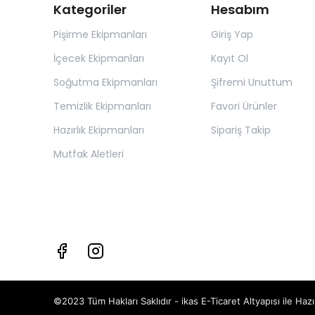
Kategoriler
Hesabım
Pişirme Ekipmanları
Giriş Yap
İçecek Ekipmanları
Kayıt Ol
Soğutma Ekipmanları
Şifremi Unuttum
Temizlik Ekipmanları
Favori Ürünler
Hazırlık Ekipmanları
Sipariş Takip
Mutfak Aletleri
©2023 Tüm Hakları Saklıdır - ikas E-Ticaret
Altyapısı ile Hazı