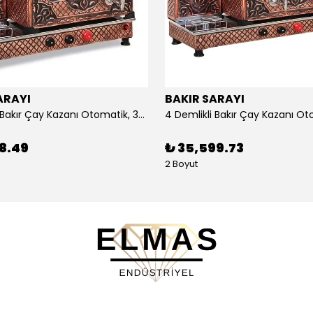
ARAYI
BAKIR SARAYI
3 Demlikli Bakır Çay Kazanı Otomatik, 30 Litre
88.49
₺ 35,599.73
2 Boyut