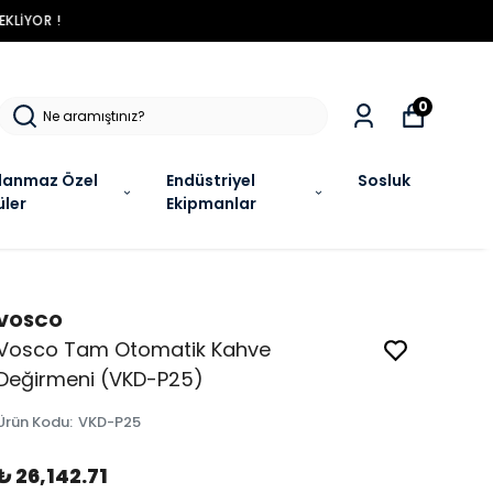
R !
0
lanmaz Özel
Endüstriyel
Sosluk
üler
Ekipmanlar
VOSCO
Vosco Tam Otomatik Kahve
Değirmeni (VKD-P25)
Ürün Kodu
:
VKD-P25
₺ 26,142.71