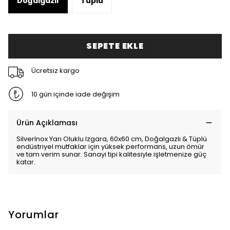
Doğalgazlı
Tüplü
SEPETE EKLE
Ücretsiz kargo
10 gün içinde iade değişim
Ürün Açıklaması
SilverInox Yarı Oluklu Izgara, 60x60 cm, Doğalgazlı & Tüplü
endüstriyel mutfaklar için yüksek performans, uzun ömür
ve tam verim sunar. Sanayi tipi kalitesiyle işletmenize güç
katar.
Yorumlar