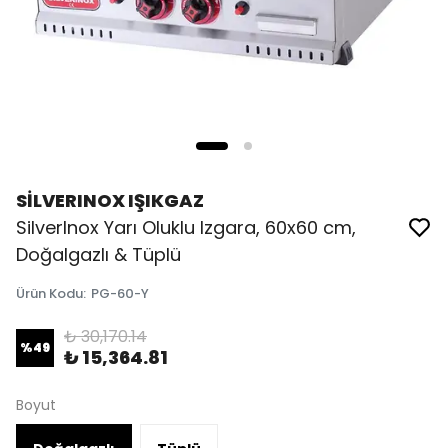
SİLVERINOX IŞIKGAZ
SilverInox Yarı Oluklu Izgara, 60x60 cm,
Doğalgazlı & Tüplü
Ürün Kodu
:
PG-60-Y
₺ 30,170.14
%
49
₺ 15,364.81
Boyut