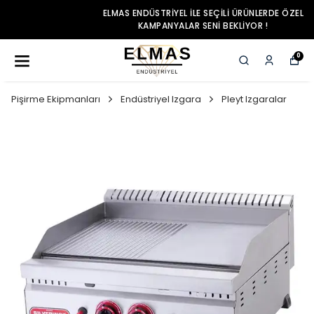
ELMAS ENDÜSTRIYEL ILE SEÇILI ÜRÜNLERDE ÖZEL
KAMPANYALAR SENI BEKLIYOR !
0
Pişirme Ekipmanları
Endüstriyel Izgara
Pleyt Izgaralar