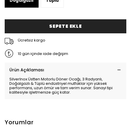
Doğalgazlı
Tüplü
SEPETE EKLE
Ücretsiz kargo
10 gün içinde iade değişim
Ürün Açıklaması
SilverInox Üstten Motorlu Döner Ocağı, 3 Radyanlı,
Doğalgazlı & Tüplü endüstriyel mutfaklar için yüksek
performans, uzun ömür ve tam verim sunar. Sanayi tipi
kalitesiyle işletmenize güç katar.
Yorumlar