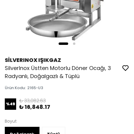
SİLVERINOX IŞIKGAZ
SilverInox Üstten Motorlu Döner Ocağı, 3
Radyanlı, Doğalgazlı & Tüplü
Ürün Kodu
:
2165-U3
₺ 33,082.63
%
49
₺ 16,848.17
Boyut