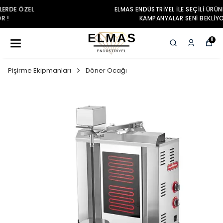
ELMAS ENDÜSTRIYEL ILE SEÇILI ÜRÜNLERDE ÖZEL
KAMPANYALAR SENI BEKLIYOR !
0
Pişirme Ekipmanları
Döner Ocağı