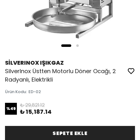
SİLVERINOX IŞIKGAZ
SilverInox Üstten Motorlu Döner Ocağı, 2
Radyanlı, Elektrikli
Ürün Kodu
:
ED-02
₺ 29,821.12
%
49
₺ 15,187.14
SEPETE EKLE