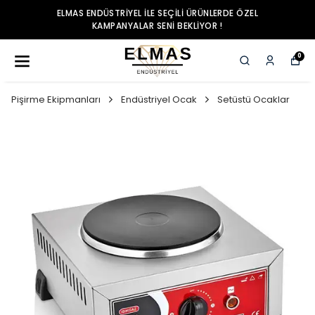
ELMAS ENDÜSTRIYEL ILE SEÇILI ÜRÜNLERDE ÖZEL
KAMPANYALAR SENI BEKLIYOR !
0
Pişirme Ekipmanları
Endüstriyel Ocak
Setüstü Ocaklar