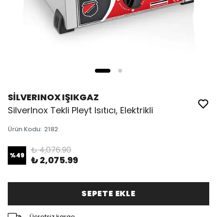
SİLVERINOX IŞIKGAZ
SilverInox Tekli Pleyt Isıtıcı, Elektrikli
Ürün Kodu
:
2182
₺ 4,076.90
%
49
₺ 2,075.99
SEPETE EKLE
Ücretsiz kargo