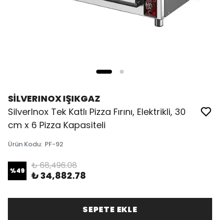
SİLVERINOX IŞIKGAZ
SilverInox Tek Katlı Pizza Fırını, Elektrikli, 30
cm x 6 Pizza Kapasiteli
Ürün Kodu
:
PF-92
₺ 68,496.08
%
49
₺ 34,882.78
SEPETE EKLE