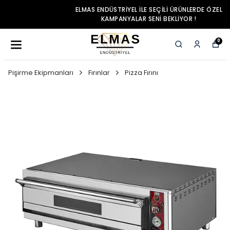
ELMAS ENDÜSTRIYEL ILE SEÇILI ÜRÜNLERDE ÖZEL
KAMPANYALAR SENI BEKLIYOR !
0
Pişirme Ekipmanları
Fırınlar
Pizza Fırını