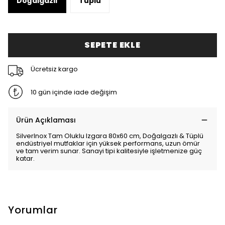
Doğalgazlı
Tüplü
SEPETE EKLE
Ücretsiz kargo
10 gün içinde iade değişim
Ürün Açıklaması
SilverInox Tam Oluklu Izgara 80x60 cm, Doğalgazlı & Tüplü
endüstriyel mutfaklar için yüksek performans, uzun ömür
ve tam verim sunar. Sanayi tipi kalitesiyle işletmenize güç
katar.
Yorumlar