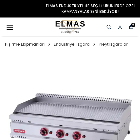
ELMAS ENDÜSTRIYEL ILE SEÇILI ÜRÜNLERDE ÖZEL
KAMPANYALAR SENI BEKLIYOR !
0
Pişirme Ekipmanları
Endüstriyel Izgara
Pleyt Izgaralar