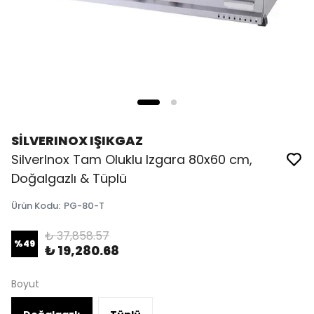
SİLVERINOX IŞIKGAZ
SilverInox Tam Oluklu Izgara 80x60 cm,
Doğalgazlı & Tüplü
Ürün Kodu
:
PG-80-T
₺ 37,858.57
%
49
₺ 19,280.68
Boyut