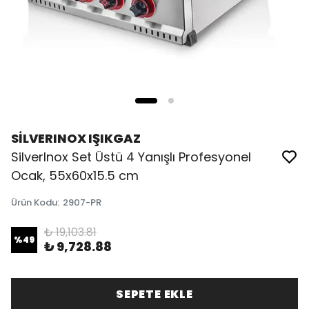
SİLVERINOX IŞIKGAZ
SilverInox Set Üstü 4 Yanışlı Profesyonel
Ocak, 55x60x15.5 cm
Ürün Kodu
:
2907-PR
₺ 19,103.81
%
49
₺ 9,728.88
SEPETE EKLE