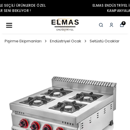
ELMAS ENDÜSTRIYEL ILE SEÇILI ÜRÜNLERDE ÖZEL
KAMPANYALAR SENI BEKLIYOR !
0
Pişirme Ekipmanları
Endüstriyel Ocak
Setüstü Ocaklar