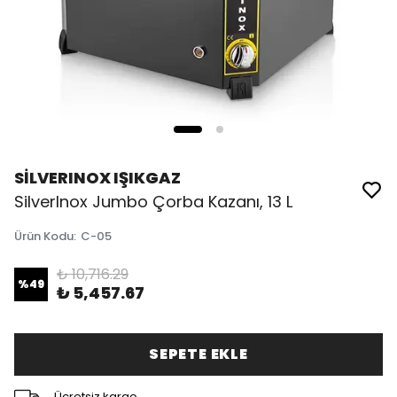
SİLVERINOX IŞIKGAZ
SilverInox Jumbo Çorba Kazanı, 13 L
Ürün Kodu
:
C-05
₺ 10,716.29
%
49
₺ 5,457.67
SEPETE EKLE
Ücretsiz kargo