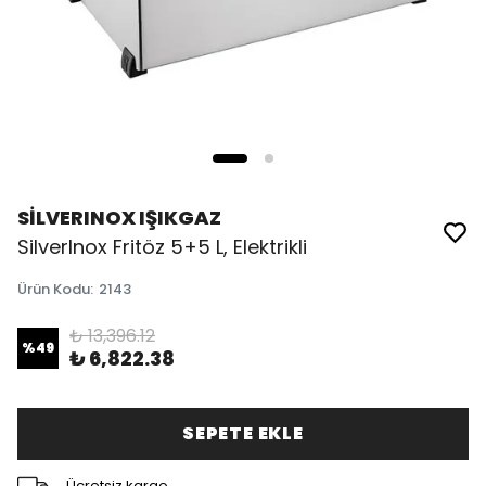
SİLVERINOX IŞIKGAZ
SilverInox Fritöz 5+5 L, Elektrikli
Ürün Kodu
:
2143
₺ 13,396.12
%
49
₺ 6,822.38
SEPETE EKLE
Ücretsiz kargo