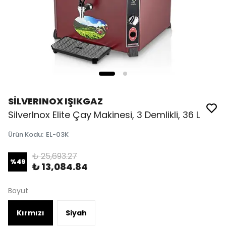
SİLVERINOX IŞIKGAZ
SilverInox Elite Çay Makinesi, 3 Demlikli, 36 L
Ürün Kodu
:
EL-03K
₺ 25,693.27
%
49
₺ 13,084.84
Boyut
Kırmızı
Siyah