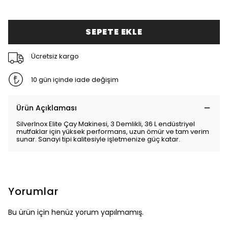
SEPETE EKLE
Ücretsiz kargo
10 gün içinde iade değişim
Ürün Açıklaması
SilverInox Elite Çay Makinesi, 3 Demlikli, 36 L endüstriyel
mutfaklar için yüksek performans, uzun ömür ve tam verim
sunar. Sanayi tipi kalitesiyle işletmenize güç katar.
Yorumlar
Bu ürün için henüz yorum yapılmamış.