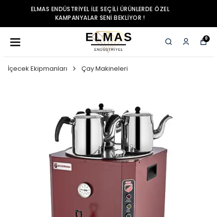
ELMAS ENDÜSTRIYEL ILE SEÇILI ÜRÜNLERDE ÖZEL
KAMPANYALAR SENI BEKLIYOR !
0
İçecek Ekipmanları
Çay Makineleri