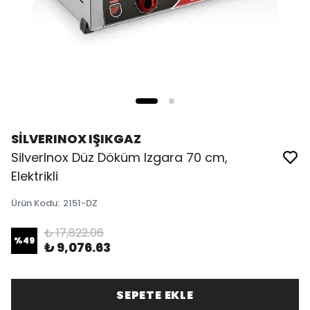
SİLVERINOX IŞIKGAZ
SilverInox Düz Döküm Izgara 70 cm,
Elektrikli
Ürün Kodu
:
2151-DZ
₺ 17,822.06
%
49
₺ 9,076.63
SEPETE EKLE