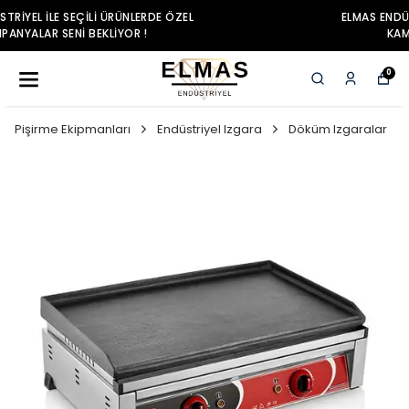
ELMAS ENDÜSTRIYEL ILE SEÇILI ÜRÜNLERDE ÖZEL
KAMPANYALAR SENI BEKLIYOR !
0
Pişirme Ekipmanları
Endüstriyel Izgara
Döküm Izgaralar