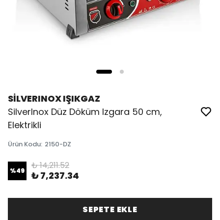
SİLVERINOX IŞIKGAZ
SilverInox Düz Döküm Izgara 50 cm,
Elektrikli
Ürün Kodu
:
2150-DZ
₺ 14,211.52
%
49
₺ 7,237.34
SEPETE EKLE