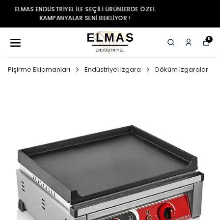
ELMAS ENDÜSTRIYEL ILE SEÇILI ÜRÜNLERDE ÖZEL
KAMPANYALAR SENI BEKLIYOR !
0
Pişirme Ekipmanları
Endüstriyel Izgara
Döküm Izgaralar