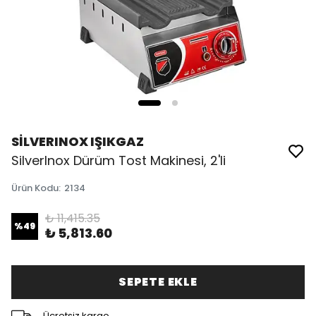
SİLVERINOX IŞIKGAZ
SilverInox Dürüm Tost Makinesi, 2'li
Ürün Kodu
:
2134
₺ 11,415.35
%
49
₺ 5,813.60
SEPETE EKLE
Ücretsiz kargo