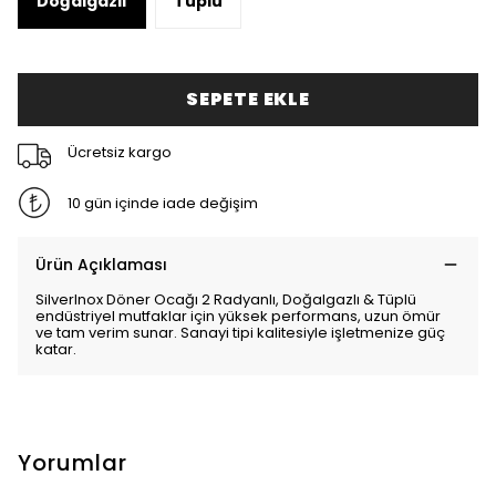
Doğalgazlı
Tüplü
SEPETE EKLE
Ücretsiz kargo
10 gün içinde iade değişim
Ürün Açıklaması
SilverInox Döner Ocağı 2 Radyanlı, Doğalgazlı & Tüplü
endüstriyel mutfaklar için yüksek performans, uzun ömür
ve tam verim sunar. Sanayi tipi kalitesiyle işletmenize güç
katar.
Yorumlar