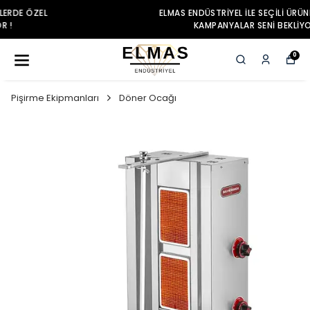
ELMAS ENDÜSTRIYEL ILE SEÇILI ÜRÜNLERDE ÖZEL
KAMPANYALAR SENI BEKLIYOR !
0
Pişirme Ekipmanları
Döner Ocağı