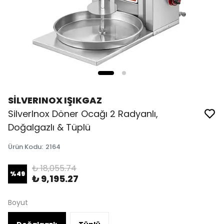
SİLVERINOX IŞIKGAZ
SilverInox Döner Ocağı 2 Radyanlı,
Doğalgazlı & Tüplü
Ürün Kodu
:
2164
₺ 18,055.74
%
49
₺ 9,195.27
Boyut