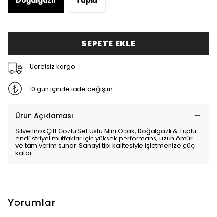
Doğalgazlı
Tüplü
SEPETE EKLE
Ücretsiz kargo
10 gün içinde iade değişim
Ürün Açıklaması
SilverInox Çift Gözlü Set Üstü Mini Ocak, Doğalgazlı & Tüplü
endüstriyel mutfaklar için yüksek performans, uzun ömür
ve tam verim sunar. Sanayi tipi kalitesiyle işletmenize güç
katar.
Yorumlar