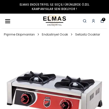
ELMAS ENDÜSTRIYEL ILE SEÇILI ÜRÜNLERDE ÖZEL
KAMPANYALAR SENI BEKLIYOR !
0
Pişirme Ekipmanları
Endüstriyel Ocak
Setüstü Ocaklar