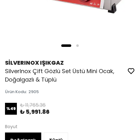
SİLVERINOX IŞIKGAZ
SilverInox Çift Gözlü Set Üstü Mini Ocak,
Doğalgazlı & Tüplü
Ürün Kodu
:
2905
₺ 11,765.36
%
49
₺ 5,991.86
Boyut