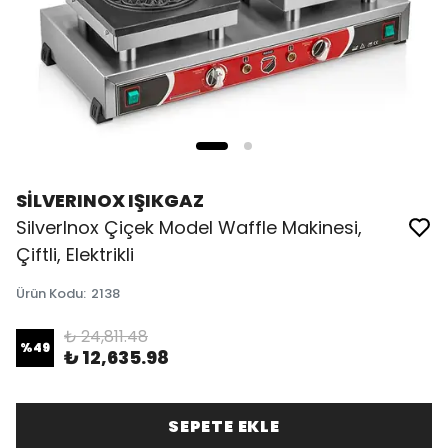
SİLVERINOX IŞIKGAZ
SilverInox Çiçek Model Waffle Makinesi,
Çiftli, Elektrikli
Ürün Kodu
:
2138
₺ 24,811.48
%
49
₺ 12,635.98
SEPETE EKLE