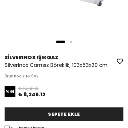
SİLVERINOX IŞIKGAZ
SilverInox Camsız Böreklik, 103x53x20 cm
Ürün Kodu
:
BRÖ02
₺ 16,191.31
%
49
₺ 8,246.12
SEPETE EKLE
Ücretsiz kargo