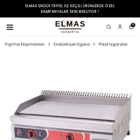
ELMAS ENDÜSTRIYEL ILE SEÇILI ÜRÜNLERDE ÖZEL
KAMPANYALAR SENI BEKLIYOR !
0
Pişirme Ekipmanları
Endüstriyel Izgara
Pleyt Izgaralar