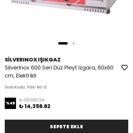
SİLVERINOX IŞIKGAZ
SilverInox 600 Seri Düz Pleyt Izgara, 60x60
cm, Elektrikli
Ürün Kodu
:
PGE-60-D
₺ 28,190.34
%
49
₺ 14,356.62
SEPETE EKLE