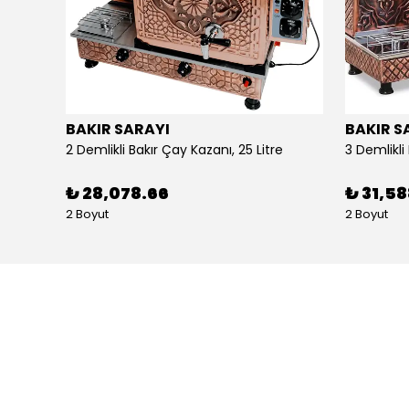
BAKIR SARAYI
BAKIR S
Alpina Dörtlü Ayaklı Ocak Doğalgazlı Ce Belgeli
2 Demlikli Bakır Çay Kazanı, 25 Litre
₺ 28,078.66
₺ 31,5
2 Boyut
2 Boyut