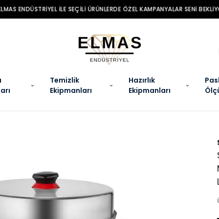
MAS ENDÜSTRIYEL ILE SEÇILI ÜRÜNLERDE ÖZEL KAMPANYALAR SENI BEKLIYO
a
Temizlik
Hazırlık
Pas
arı
Ekipmanları
Ekipmanları
Ölç