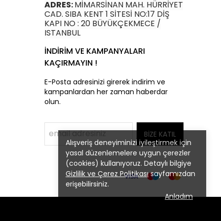
ADRES:
MİMARSİNAN MAH. HÜRRİYET
CAD. SIBA KENT 1 SİTESİ NO:17 DİŞ
KAPI NO : 20 BÜYÜKÇEKMECE /
ISTANBUL
İNDİRİM VE KAMPANYALARI
KAÇIRMAYIN !
E-Posta adresinizi girerek indirim ve
kampanlardan her zaman haberdar
olun.
BİZE KATIL
Alışveriş deneyiminizi iyileştirmek için
yasal düzenlemelere uygun çerezler
(cookies) kullanıyoruz. Detaylı bilgiye
Gizlilik ve Çerez Politikası
sayfamızdan
erişebilirsiniz.
Anladım