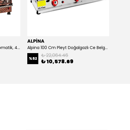
ALPİNA
ALPİ
4 Demlikli Bakır Çay Kazanı Otomatik, 40 Litre
Alpina 100 Cm Pleyt Doğalgazlı Ce Belgeli
Alpina 
₺ 22,064.46
%
52
₺ 10,578.69
₺ 20