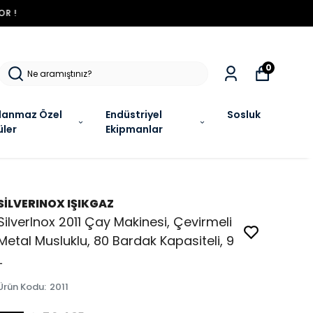
R !
0
lanmaz Özel
Endüstriyel
Sosluk
üler
Ekipmanlar
SİLVERINOX IŞIKGAZ
SilverInox 2011 Çay Makinesi, Çevirmeli
Metal Musluklu, 80 Bardak Kapasiteli, 9
L
Ürün Kodu
:
2011