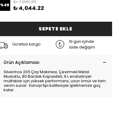
₺ 7,941.35
%
49
₺ 4,044.22
SEPETE EKLE
10 gün içinde
Ücretsiz kargo
iade değişim
Ürün Açıklaması
SilverInox 2011 Çay Makinesi, Çevirmeli Metal
Musluklu, 80 Bardak Kapasiteli, 9 L endüstriyel
mutfaklar için yüksek performans, uzun ömür ve tam
verim sunar. Sanayi tipi kalitesiyle işletmenize güç
katar.