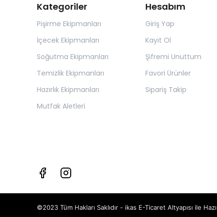
Kategoriler
Hesabım
Pişirme Ekipmanları
Giriş Yap
İçecek Ekipmanları
Kayıt Ol
Soğutma Ekipmanları
Şifremi Unuttum
Temizlik Ekipmanları
Favori Ürünler
Hazırlık Ekipmanları
Sipariş Takip
Mutfak Aletleri
©2023 Tüm Hakları Saklıdır - ikas E-Ticaret
Altyapısı ile Hazı