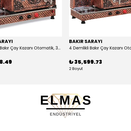
ARAYI
BAKIR SARAYI
3 Demlikli Bakır Çay Kazanı Otomatik, 30 Litre
88.49
₺ 35,599.73
2 Boyut