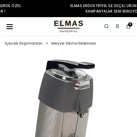
ELMAS ENDÜSTRIYEL ILE SEÇILI ÜRÜNLERDE ÖZEL
KAMPANYALAR SENI BEKLIYOR !
0
İçecek Ekipmanları
Meyve Sıkma Makinesi