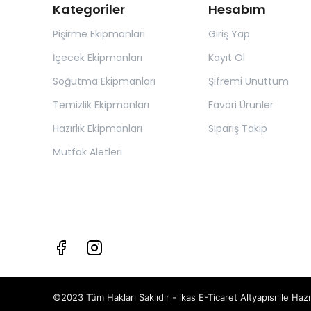
Kategoriler
Hesabım
Pişirme Ekipmanları
Giriş Yap
İçecek Ekipmanları
Kayıt Ol
Soğutma Ekipmanları
Şifremi Unuttum
Temizlik Ekipmanları
Favori Ürünler
Hazırlık Ekipmanları
Sipariş Takip
Mutfak Aletleri
©2023 Tüm Hakları Saklıdır - ikas E-Ticaret
Altyapısı ile Hazı