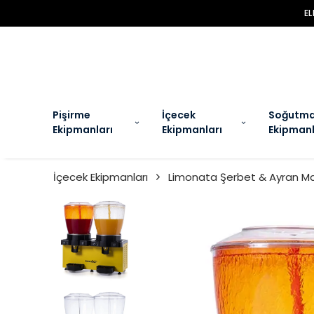
EL
Pişirme
İçecek
Soğutm
Ekipmanları
Ekipmanları
Ekipmanl
İçecek Ekipmanları
Limonata Şerbet & Ayran Ma