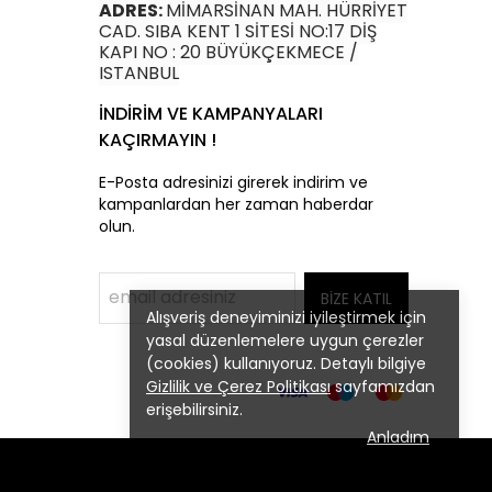
ADRES:
MİMARSİNAN MAH. HÜRRİYET
CAD. SIBA KENT 1 SİTESİ NO:17 DİŞ
KAPI NO : 20 BÜYÜKÇEKMECE /
ISTANBUL
İNDİRİM VE KAMPANYALARI
KAÇIRMAYIN !
E-Posta adresinizi girerek indirim ve
kampanlardan her zaman haberdar
olun.
BİZE KATIL
Alışveriş deneyiminizi iyileştirmek için
yasal düzenlemelere uygun çerezler
(cookies) kullanıyoruz. Detaylı bilgiye
Gizlilik ve Çerez Politikası
sayfamızdan
erişebilirsiniz.
Anladım