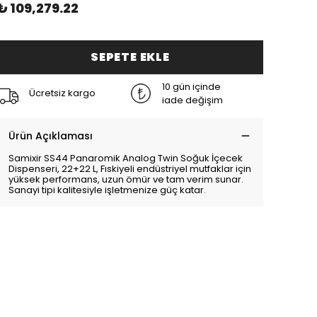
₺ 109,279.22
SEPETE EKLE
10 gün içinde
Ücretsiz kargo
iade değişim
Ürün Açıklaması
Samixir SS44 Panaromik Analog Twin Soğuk İçecek
Dispenseri, 22+22 L, Fıskiyeli endüstriyel mutfaklar için
yüksek performans, uzun ömür ve tam verim sunar.
Sanayi tipi kalitesiyle işletmenize güç katar.