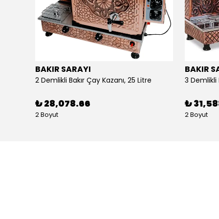
BAKIR SARAYI
BAKIR S
Alpina Dörtlü Ayaklı Ocak Doğalgazlı Ce Belgeli
2 Demlikli Bakır Çay Kazanı, 25 Litre
₺ 28,078.66
₺ 31,5
2 Boyut
2 Boyut