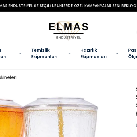
MAS ENDÜSTRIYEL ILE SEÇILI ÜRÜNLERDE ÖZEL KAMPANYALAR SENI BEKLIYO
a
Temizlik
Hazırlık
Pas
arı
Ekipmanları
Ekipmanları
Ölç
kineleri