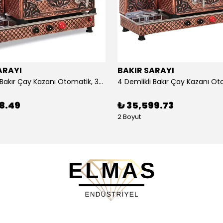
ARAYI
BAKIR SARAYI
3 Demlikli Bakır Çay Kazanı Otomatik, 30 Litre
88.49
₺ 35,599.73
2 Boyut