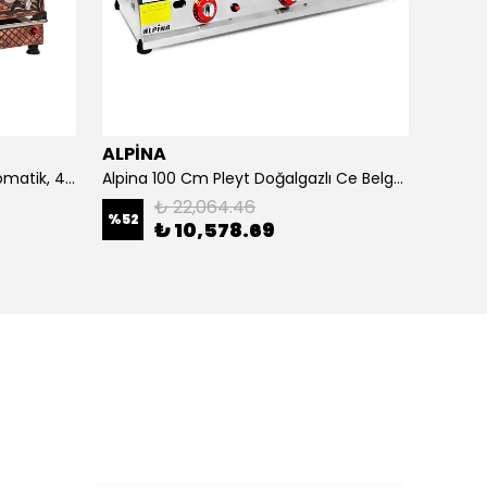
ALPİNA
ALPİ
4 Demlikli Bakır Çay Kazanı Otomatik, 40 Litre
Alpina 100 Cm Pleyt Doğalgazlı Ce Belgeli
Alpina 
₺ 22,064.46
%
52
₺ 10,578.69
₺ 20