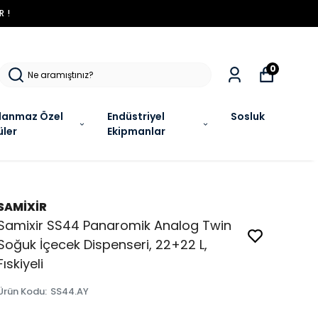
R !
0
lanmaz Özel
Endüstriyel
Sosluk
üler
Ekipmanlar
SAMİXİR
Samixir SS44 Panaromik Analog Twin
Soğuk İçecek Dispenseri, 22+22 L,
Fıskiyeli
Ürün Kodu
:
SS44.AY