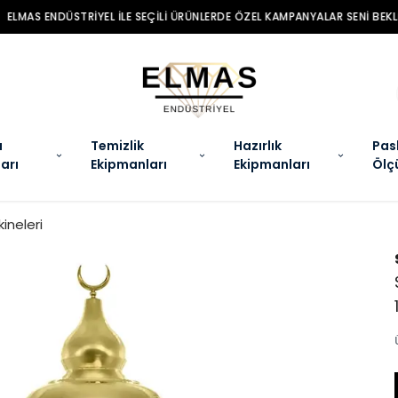
MAS ENDÜSTRIYEL ILE SEÇILI ÜRÜNLERDE ÖZEL KAMPANYALAR SENI BEKLIYO
a
Temizlik
Hazırlık
Pas
arı
Ekipmanları
Ekipmanları
Ölç
ineleri