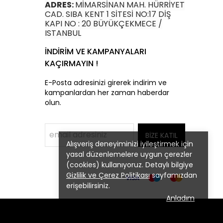
ADRES:
MİMARSİNAN MAH. HÜRRİYET
CAD. SIBA KENT 1 SİTESİ NO:17 DİŞ
KAPI NO : 20 BÜYÜKÇEKMECE /
ISTANBUL
İNDİRİM VE KAMPANYALARI
KAÇIRMAYIN !
E-Posta adresinizi girerek indirim ve
kampanlardan her zaman haberdar
olun.
BİZE KATIL
Alışveriş deneyiminizi iyileştirmek için
yasal düzenlemelere uygun çerezler
(cookies) kullanıyoruz. Detaylı bilgiye
Gizlilik ve Çerez Politikası
sayfamızdan
erişebilirsiniz.
Anladım