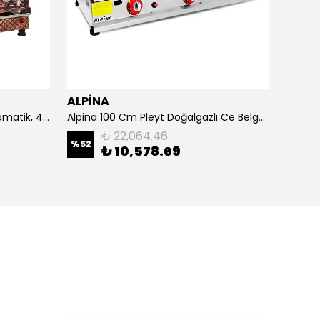
ALPİNA
ALPİ
4 Demlikli Bakır Çay Kazanı Otomatik, 40 Litre
Alpina 100 Cm Pleyt Doğalgazlı Ce Belgeli
Alpina 
₺ 22,064.46
%
52
₺ 10,578.69
₺ 20