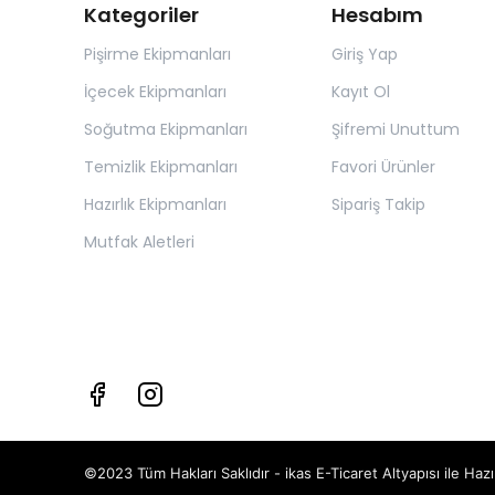
Kategoriler
Hesabım
Pişirme Ekipmanları
Giriş Yap
İçecek Ekipmanları
Kayıt Ol
Soğutma Ekipmanları
Şifremi Unuttum
Temizlik Ekipmanları
Favori Ürünler
Hazırlık Ekipmanları
Sipariş Takip
Mutfak Aletleri
©2023 Tüm Hakları Saklıdır - ikas E-Ticaret
Altyapısı ile Hazı