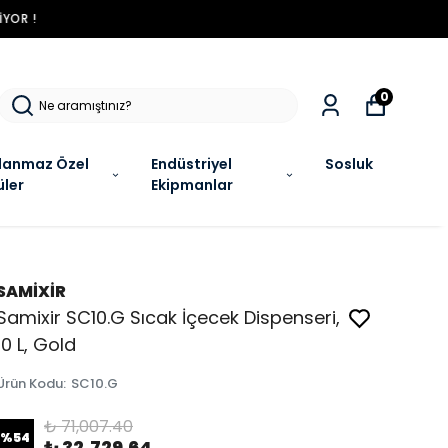
R !
0
lanmaz Özel
Endüstriyel
Sosluk
üler
Ekipmanlar
SAMİXİR
Samixir SC10.G Sıcak İçecek Dispenseri,
10 L, Gold
Ürün Kodu
:
SC10.G
₺ 71,007.40
%
54
₺ 32,729.64