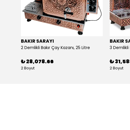
BAKIR SARAYI
BAKIR S
Alpina Dörtlü Ayaklı Ocak Doğalgazlı Ce Belgeli
2 Demlikli Bakır Çay Kazanı, 25 Litre
₺ 28,078.66
₺ 31,5
2 Boyut
2 Boyut