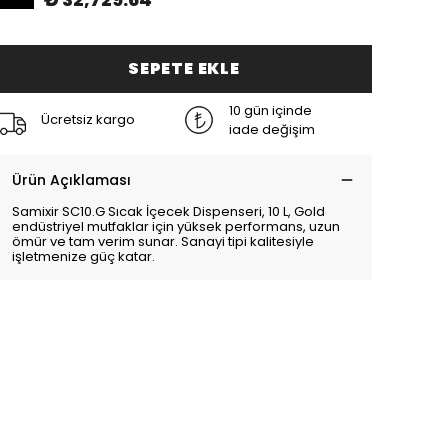
SEPETE EKLE
10 gün içinde
Ücretsiz kargo
iade değişim
Ürün Açıklaması
Samixir SC10.G Sıcak İçecek Dispenseri, 10 L, Gold
endüstriyel mutfaklar için yüksek performans, uzun
ömür ve tam verim sunar. Sanayi tipi kalitesiyle
işletmenize güç katar.