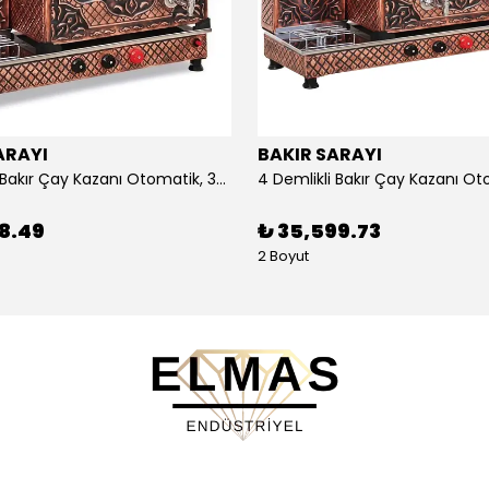
ARAYI
BAKIR SARAYI
3 Demlikli Bakır Çay Kazanı Otomatik, 30 Litre
88.49
₺ 35,599.73
2 Boyut