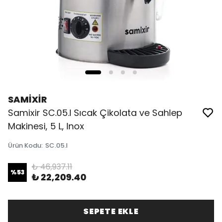
SAMİXİR
Samixir SC.05.I Sıcak Çikolata ve Sahlep
Makinesi, 5 L, Inox
Ürün Kodu
:
SC.05.I
₺ 46,937.11
%
53
₺ 22,209.40
SEPETE EKLE