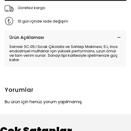
Ücretsiz kargo
10 gün içinde iade değişim
Ürün Açıklaması
Samixir SC.05.I Sıcak Çikolata ve Sahlep Makinesi, 5 L, Inox
endüstriyel mutfaklar için yüksek performans, uzun ömür
ve tam verim sunar. Sanayi tipi kalitesiyle işletmenize güç
katar.
Yorumlar
Bu ürün için henüz yorum yapılmamış.
Çok Satanlar