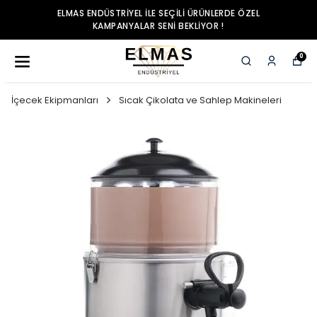
TRIYEL ILE SEÇILI ÜRÜNLERDE ÖZEL
ELMAS ENDÜS
PANYALAR SENI BEKLIYOR !
KAM
0
İçecek Ekipmanları
Sıcak Çikolata ve Sahlep Makineleri