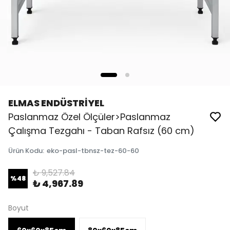
ELMAS ENDÜSTRİYEL
Paslanmaz Özel Ölçüler>Paslanmaz
Çalışma Tezgahı - Taban Rafsız (60 cm)
Ürün Kodu
:
eko-pasl-tbnsz-tez-60-60
₺ 9,527.84
%
48
₺ 4,967.89
Boyut