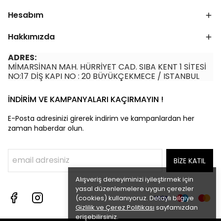
Hesabım
Hakkımızda
ADRES:
MİMARSİNAN MAH. HÜRRİYET CAD. SIBA KENT 1 SİTESİ
NO:17 DİŞ KAPI NO : 20 BÜYÜKÇEKMECE / ISTANBUL
İNDİRİM VE KAMPANYALARI KAÇIRMAYIN !
E-Posta adresinizi girerek indirim ve kampanlardan her
zaman haberdar olun.
BİZE KATIL
Alışveriş deneyiminizi iyileştirmek için
yasal düzenlemelere uygun çerezler
(cookies) kullanıyoruz. Detaylı bilgiye
Gizlilik ve Çerez Politikası
sayfamızdan
erişebilirsiniz.